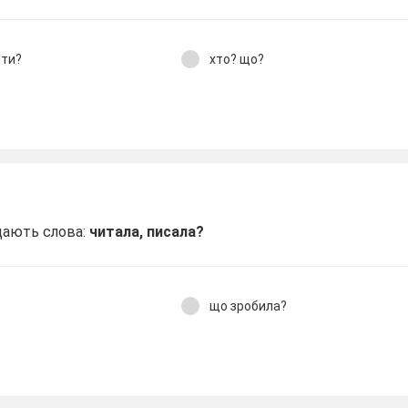
ити?
хто? що?
ідають слова:
читала, писала?
що зробила?