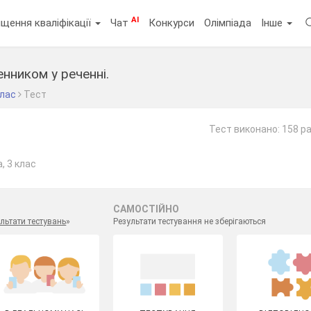
AI
щення кваліфікації
Чат
Конкурси
Олімпіада
Інше
енником у реченні.
клас
Тест
Тест виконано: 158 ра
, 3 клас
САМОСТІЙНО
льтати тестувань
»
Результати тестування не зберігаються