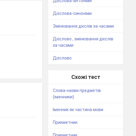
Дієслова-антоніми
Дієслова-синоніми
Змінювання дієслів за часами
Дієслово , змінювання дієслів
за часами
Дієслово
Схожі тест
Слова-назви предметів
(іменники)
Іменник як частина мови
Прикметник
Прикметник