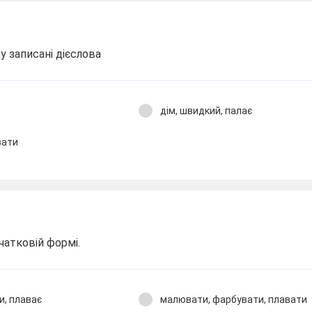
у записані дієслова
дім, швидкий, палає
вати
чатковій формі.
и, плаває
малювати, фарбувати, плавати