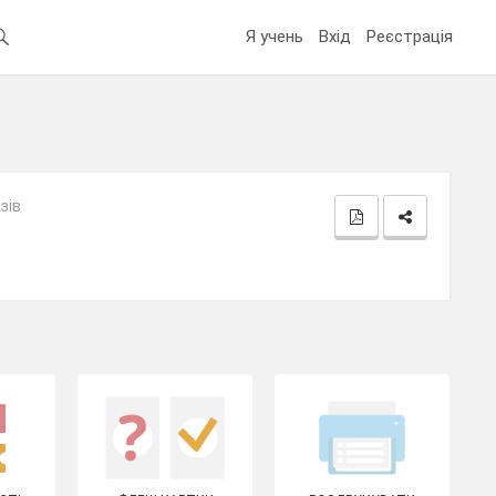
Я учень
Вхід
Реєстрація
зів