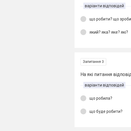
варіанти відповідей
що робити? що зроб
який? яка? яке? які?
Запитання 3
На які питання відпов
варіанти відповідей
що робила?
що буде робити?