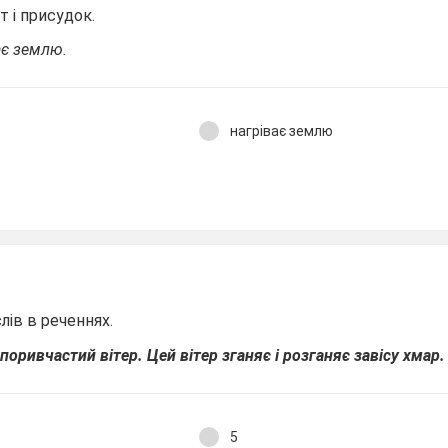
т і присудок.
ає землю.
нагріває землю
слів в реченнях.
оривчастий вітер. Цей вітер зганяє і розганяє завісу хмар.
5