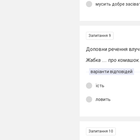
мусить добре засіва
Запитання 9
Доповни речення влуч
Жабка .... про комашок
варіанти відповідей
їсть
ловить
Запитання 10