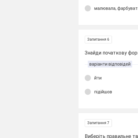
малювала, фарбуват
Запитання 6
Знайди початкову фор
варіанти відповідей
йти
підійшов
Запитання 7
Виберіть правильне т