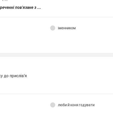
еченні пов'язане з ...
іменником
у до прислів'я
люби й коня годувати