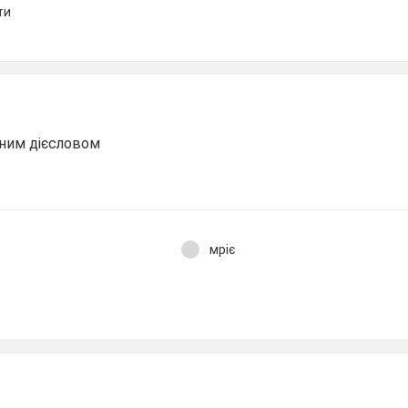
ти
ним дієсловом
.
мріє