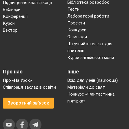
Бібліотека розробок
Підвищення кваліфікації
Тести
Вебінари
Лабораторні роботи
Конференції
Проєкти
Курси
Конкурси
Вектор
Олімпіади
Штучний інтелект для
вчителів
Курси англійської мови
Про нас
Інше
Про «На Урок»
Вхід для учнів (naurok.ua)
Співпраця закладів освіти
Матеріали до свят
Конкурс «Фантастична
п’ятірка»
Зворотний зв'язок