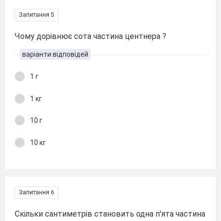
Запитання 5
Чому дорівнює сота частина центнера ?
варіанти відповідей
1 г
1 кг
10 г
10 кг
Запитання 6
Скільки сантиметрів становить одна п′ята частина