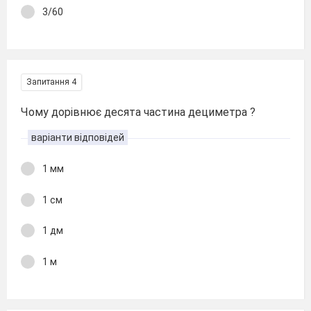
3/60
Запитання 4
Чому дорівнює десята частина дециметра ?
варіанти відповідей
1 мм
1 см
1 дм
1 м