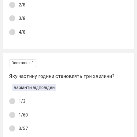
2/8
3/8
4/8
Запитання 3
Яку частину години становлять три хвилини?
варіанти відповідей
1/3
1/60
3/57