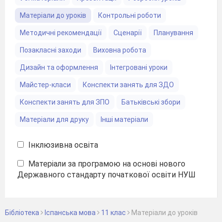
Матеріали до уроків
Контрольні роботи
Методичні рекомендації
Сценарії
Планування
Позакласні заходи
Виховна робота
Дизайн та оформлення
Інтегровані уроки
Майстер-класи
Конспекти занять для ЗДО
Конспекти занять для ЗПО
Батьківські збори
Матеріали для друку
Інші матеріали
Інклюзивна освіта
Матеріали за програмою на основі нового
Державного стандарту початкової освіти НУШ
Бібліотека
Іспанська мова
11 клас
Матеріали до уроків