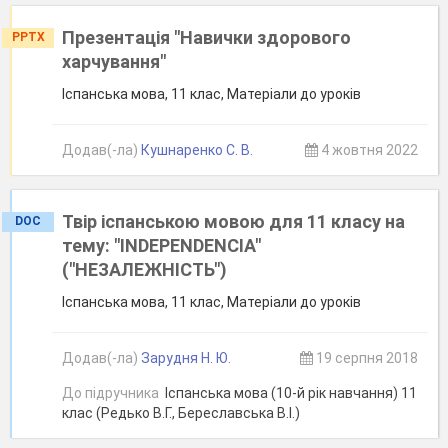
Презентація "Навички здорового
PPTX
харчування"
Іспанська мова, 11 клас, Матеріали до уроків
Додав(-ла)
Кушнаренко С. В.
4 жовтня 2022
Твір іспанською мовою для 11 класу на
DOC
тему: "INDEPENDENCIA"
("НЕЗАЛЕЖНІСТЬ")
Іспанська мова, 11 клас, Матеріали до уроків
Додав(-ла)
Зарудня Н. Ю.
19 серпня 2018
До підручника
Іспанська мова (10-й рік навчання) 11
клас (Редько В.Г., Береславська В.І.)