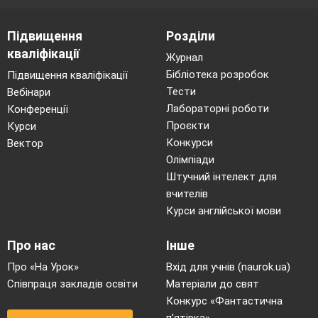
Підвищення
Розділи
кваліфікації
Журнал
Бібліотека розробок
Підвищення кваліфікації
Тести
Вебінари
Лабораторні роботи
Конференції
Проєкти
Курси
Конкурси
Вектор
Олімпіади
Штучний інтелект для
вчителів
Курси англійської мови
Про нас
Інше
Про «На Урок»
Вхід для учнів (naurok.ua)
Співпраця закладів освіти
Матеріали до свят
Конкурс «Фантастична