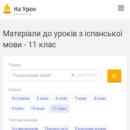
Tog
navi
Матеріали до уроків з іспанської
мови - 11 клас
Пошук
очистити
Класи
Усі класи
5 клас
6 клас
7 клас
8 клас
9 клас
10 клас
11 клас
Тип матеріалів
Усі матеріали
Презентації
Розробки уроків