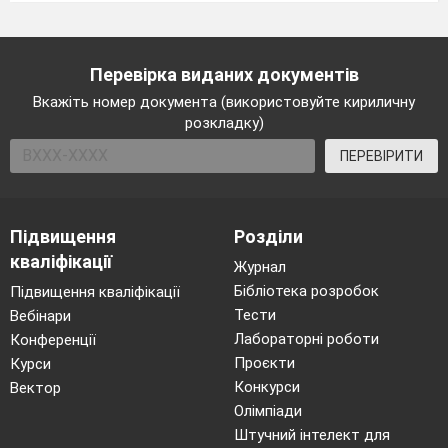
Перевірка виданих документів
Вкажіть номер документа (використовуйте кириличну
розкладку)
ПЕРЕВІРИТИ
Підвищення
Розділи
кваліфікації
Журнал
Бібліотека розробок
Підвищення кваліфікації
Тести
Вебінари
Лабораторні роботи
Конференції
Проєкти
Курси
Конкурси
Вектор
Олімпіади
Штучний інтелект для