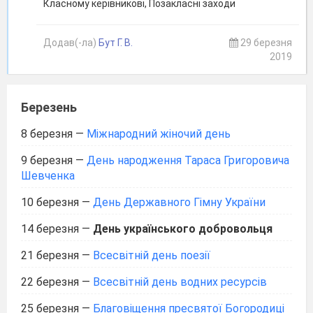
Класному керівникові, Позакласні заходи
Додав(-ла)
Бут Г. В.
29 березня
2019
Березень
8 березня
—
Міжнародний жіночий день
9 березня
—
День народження Тараса Григоровича
Шевченка
10 березня
—
День Державного Гімну України
14 березня
—
День українського добровольця
21 березня
—
Всесвітній день поезії
22 березня
—
Всесвітній день водних ресурсів
25 березня
—
Благовіщення пресвятої Богородиці