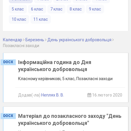
5 клас
6 клас
7 клас
8 клас
9 клас
10 клас
11 клас
Календар
Березень
День українського добровольця
Позакласні заходи
Інформаційна година до Дня
DOCX
українського добровольця
Класному керівникові, 5 клас, Позакласні заходи
Додав(-ла)
Неплях В. В.
16 лютого 2020
Матеріал до позакласного заходу "День
DOCX
українського добровольця"