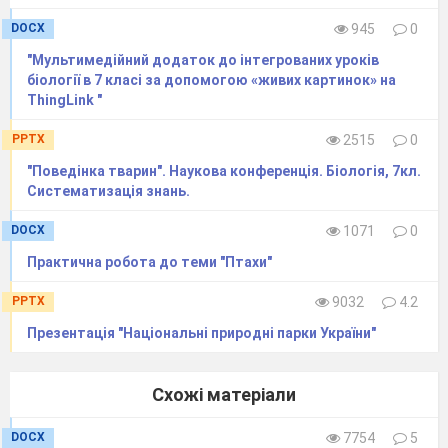
DOCX
945
0
"Мультимедійний додаток до інтегрованих уроків
біології в 7 класі за допомогою «живих картинок» на
ThingLink "
39
Органи дихання, їх різноманітність 
дихання для вивільнення енергії в клітині
PPTX
2515
0
"Поведінка тварин". Наукова конференція. Біологія, 7кл.
40
Транспорт речовин
у тварин.
Незамкне
Систематизація знань.
системи. Кров, її основні функції
DOCX
1071
0
41
Проведено інструктаж з БЖД
Практична робота до теми "Птахи"
ПР
№
4
. Порівняння будови кровоносно
PPTX
9032
4.2
Презентація "Національні природні парки України"
Схожі матеріали
DOCX
7754
5