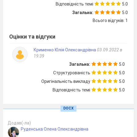
Відповідність темі
5.0
Загальна:
5.0
Всього відгуків: 1
Оцінки та відгуки
5
Способи класифікації тварин
(за середо
пересування, способом життя тощо).
Крименко Юлія Олександрівна
03.09.2022 в
Загальна характеристика й розмаїтість б
19:39
Загальна:
5.0
6
Визначальні
ознаки будови
,
біологічні о
існування
кишковопорожнинних
Структурованість
5.0
Оригінальність викладу
5.0
Відповідність темі
5.0
7
Різноманітність кишковопорожнинних, ро
DOCX
житті людини
8
Особливості будови та життєдіяльності
т
Додав(-ла)
Проведено інструктаж з БЖД
Руденська Олена Олександрівна
ЛД №1
:
Зовнішня
будова та
рух
кільчас
дощового черв’яка або трубочника)