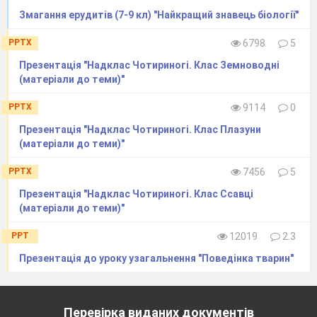
Виділення, його значення для організму.
Змагання ерудитів (7-9 кл) "Найкращий знавець біології"
42
PPTX
6798
5
Презентація "Надклас Чотириногі. Клас Земноводні
Опора і рух. Види скелету. Значення о
(матеріали до теми)"
симетрії як відображення способу життя
PPTX
9114
0
43
Презентація "Надклас Чотириногі. Клас Плазуни
(матеріали до теми)"
PPTX
7456
5
Презентація "Надклас Чотириногі. Клас Ссавці
Проведено інструктаж з БЖД
(матеріали до теми)"
44
ПР
№
5
Порівняння будови скелетів хре
PPT
12019
2.3
Презентація до уроку узагальнення "Поведінка тварин"
Покриви тіла тварин, їх різноманітність т
Перевірка виданих документів
45
Проведено інструктаж з БЖД