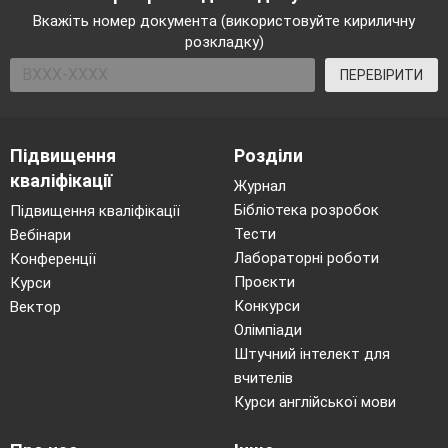
ЛД №3
Вивчення особливостей покривів
Вкажіть номер документа (використовуйте кириличну
розкладку)
Нервова система, її значення
і розвиток 
ПЕРЕВІРИТИ
46
як загальна властивість тварин
Проведено інструктаж з БЖД
47
ПР №6
Порівняння будови головного мо
Підвищення
Розділи
кваліфікації
Журнал
Бібліотека розробок
Підвищення кваліфікації
Тести
Вебінари
Лабораторні роботи
Конференції
48
Органи чуття, їх значення
Проєкти
Курси
Конкурси
Вектор
Олімпіади
Штучний інтелект для
Розмноження та його значення. Статеві
вчителів
розмноження тварин.
Курси англійської мови
49