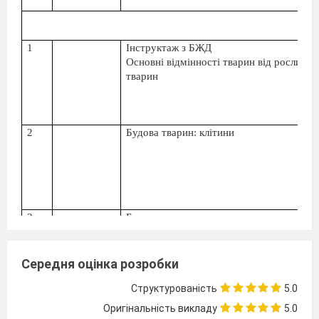
1
Інструктаж з БЖД
Основні відмінності тварин від рослин та
тварин
2
Будова тварин: клітини
3
Будова тварин: тканини
Середня оцінка розробки
Структурованість
5.0
4
Органи та системи органів
тваринних о
Оригінальність викладу
5.0