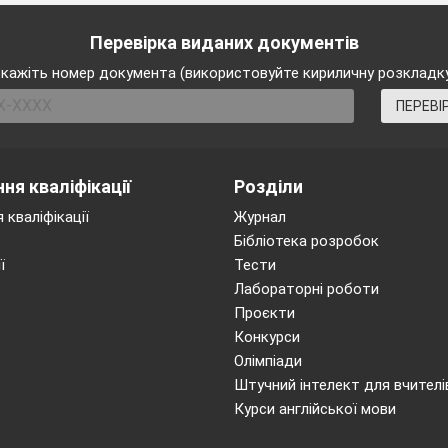
Перевірка виданих документів
ivity.
Етап підготовки до аудіювання
кажіть номер документа (використовуйте кириличну розкладк
ng to listen to the text about children`s hobbies. While l
ПЕРЕВІ
obbies of these children. Are you ready?
ctivity. Етап аудіювання
ня кваліфікації
Розділи
ксту )
 кваліфікації
Журнал
vity. Етап
перевірки розуміння змісту тексту
.
Бібліотека розробок
ї
Тести
tions:
Лабораторні роботи
Kate Mary’s best friends? (Yes)
Проєкти
Конкурси
ketball?(No)
Олімпіади
imming? (Yes)
Штучний інтелект для вчителі
imming? (Yes)
Курси англійської мови
laying chess? (No)
computer games? (Yes)