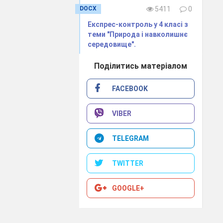
DOCX
5411
0
Експрес-контроль у 4 класі з
g place, which
теми "Природа і навколишнє
d our old friend
середовище".
I wish you a
Поділитись матеріалом
FACEBOOK
VIBER
TELEGRAM
TWITTER
GOOGLE+