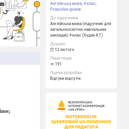
Англійська мова
,
4 клас
,
Розробки уроків
До підручника
Англійська мова (підручник для
загальноосвітніх навчальних
закладів) 4 клас (Худик К.Г.)
Додано
12 лютого
Переглядів
191
Оцінка розробки
Відгуки відсутні
ime;