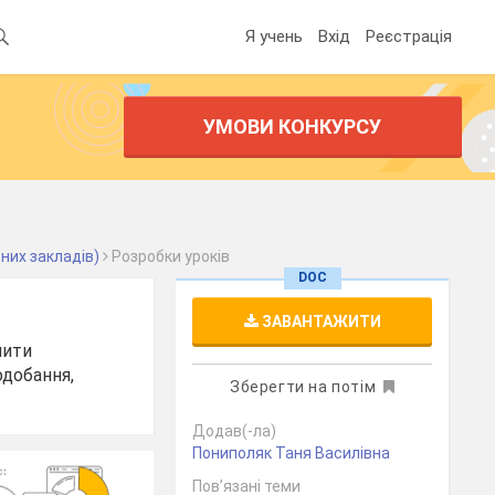
Я учень
Вхід
Реєстрація
УМОВИ КОНКУРСУ
них закладів)
Розробки уроків
DOC
ЗАВАНТАЖИТИ
пити
одобання,
Зберегти на потім
Додав(-ла)
Пониполяк Таня Василівна
Пов’язані теми