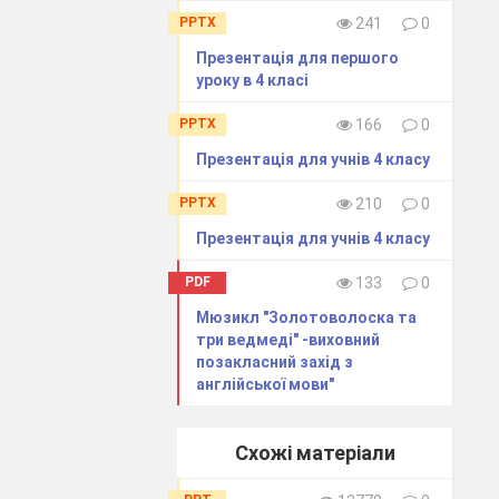
PPTX
241
0
Презентація для першого
уроку в 4 класі
PPTX
166
0
Презентація для учнів 4 класу
PPTX
210
0
Презентація для учнів 4 класу
PDF
133
0
Мюзикл "Золотоволоска та
три ведмеді" -виховний
позакласний захід з
англійської мови"
Схожі матеріали