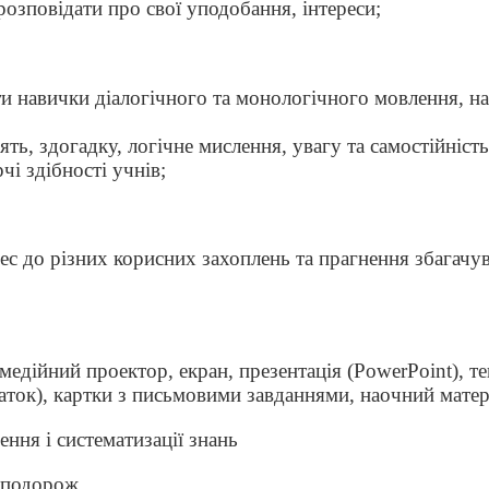
розповідати про свої уподобання, інтереси;
и навички діалогічного та монологічного мовлення, н
ять, здогадку, логічне мислення, увагу та самостійність
чі здібності учнів;
ес до різних корисних захоплень та прагнення збагачув
едійний проектор, екран, презентація (PowerPoint), те
аток), картки з письмовими завданнями, наочний матер
ення і систематизації знань
-подорож