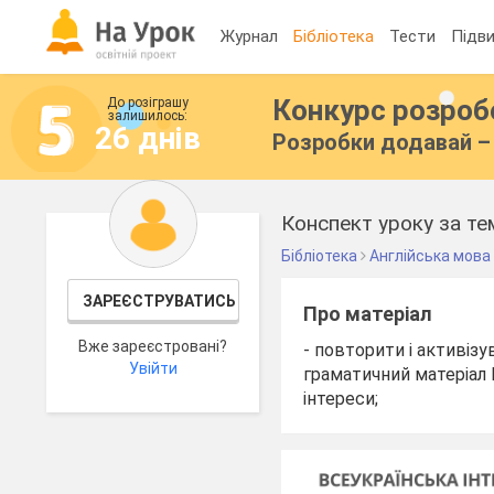
Журнал
Бібліотека
Тести
Підви
Конкурс розро
До розіграшу
залишилось:
26 днів
Розробки додавай – 
Конспект уроку за те
Бібліотека
Англійська мова
ЗАРЕЄСТРУВАТИСЬ
Про матеріал
Вже зареєстровані?
- повторити і активізу
Увійти
граматичний матеріал P
інтереси;