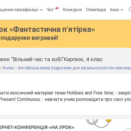
AI
щення кваліфікації
Чат
Конкурси
Олімпіада
Інше
бок
«Фантастична п’ятірка»
подарунки вигравай!
мою "Вільний час та хобі"Карпюк, 4 клас
4 клас
Англійська мова (підручник для загальноосвітніх навчаль
вати лексичний матеріал теми Hobbies and Free time; - закрі
resent Continuous; - навчати учнів розповідати про свої уп