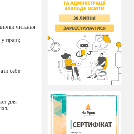
авички читання
 у праці;
ати себе
кст для
іал.