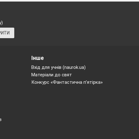
у)
istening you may
РИТИ
Інше
Вхід для учнів (naurok.ua)
Матеріали до свят
Конкурс «Фантастична п’ятірка»
в