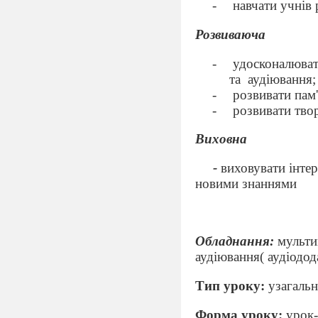
навчати учнів 
Розвиваюча
удосконалюват
та аудіювання;
розвивати пам'
розвивати твор
Виховна
-
виховувати інтер
новими знаннями
Обладнання:
мультим
аудіювання( аудіодод
Тип уроку:
узагальн
Форма уроку:
урок