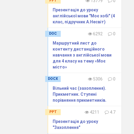
PPT
13779
0
Презентація до уроку
англійської мови "Моє хобі" (4
клас, підручник А.Несвіт)
DOC
6292
0
Маршрутний лист до
контенту дистанційного
навчання з англійської мови
для 4 класу на тему «Моє
місто»
 something very
DOCX
5306
0
Вільний час (захоплення).
Прикметник. Ступені
порівняння прикметників.
PPT
4211
4.7
Презентація до уроку
"Захоплення"