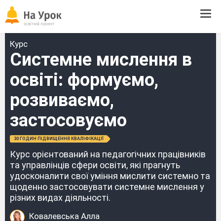
Tog
navi
Курс
Системне мислення в
освіті: формуємо,
розвиваємо,
застосовуємо
30 ГОДИН ПІДВИЩЕННЯ КВАЛІФІКАЦІЇ
Курс орієнтований на педагогічних працівників
та управлінців сфери освіти, які прагнуть
удосконалити свої уміння мислити системно та
щоденно застосовувати системне мислення у
різних видах діяльності.
Ковалевська Алла