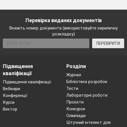
Перевірка виданих документів
Вкажіть номер документа (використовуйте кириличну
розкладку)
ПЕРЕВІРИТИ
Підвищення
Розділи
кваліфікації
Журнал
Бібліотека розробок
Підвищення кваліфікації
Тести
Вебінари
Лабораторні роботи
Конференції
Проєкти
Курси
Конкурси
Вектор
Олімпіади
Штучний інтелект для