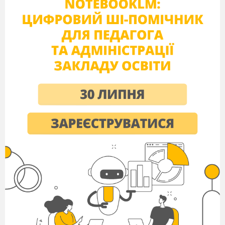
Сьогодні ми будемо подорожувати по
світу казок та оповідань, які написав
відомий вам вже В.О.Сухомлинський.
Його казки та оповідання вчать
висловлювати власні думки, робити
висновки з прочитаного, розвивати
читацькі вміння. А також будемо
розвивати вміння працювати в групах,
допомагати один одному.
Перша наша зупинка
«На теренах життєвого
шляху» –
знайомство з життям
і творчістю
В.О.Сухомлинського. (презентація)
Учитель.
Все своє життя Сухомлинський
працював у школі з дітьми.
Тому він склав 10
правил: чого не можна робити. Послухайте і
запам’ятайте їх.
10 ПРАВИЛ: ЧОГО НЕ МОЖНА РОБИТИ