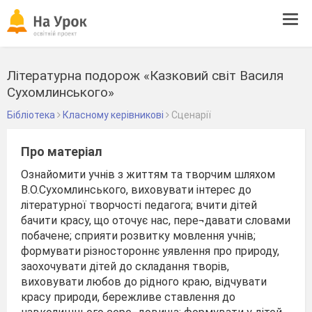
Tog
navi
Літературна подорож «Казковий світ Василя
Сухомлинського»
Бібліотека
Класному керівникові
Сценарії
Про матеріал
Ознайомити учнів з життям та творчим шляхом
В.О.Сухомлинського, виховувати інтерес до
літературної творчості педагога; вчити дітей
бачити красу, що оточує нас, пере¬давати словами
побачене; сприяти розвитку мовлення учнів;
формувати різностороннє уявлення про природу,
заохочувати дітей до складання творів,
виховувати любов до рідного краю, відчувати
красу природи, бережливе ставлення до