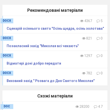
прочитаєте казочки, вам потрібно намалювати
Рекомендовані матеріали
малюнок до казки (малюють всі учасники
команди), а один представник з команди
DOCX
4367
5
переказує. (Якщо учень щось пропустив, то
Сценарій осіннього свята "Осінь щедра, осінь золотава"
йому підказують мімікою, жестами інші
учасники команди).
DOCX
821
0
Позакласний захід "Миколая всі чекають"
1 команда «Найгарніша мама»
DOCX
1297
0
2 команда «Пелюстка і квітка»
3 команда «Що посієш,
те й пожнеш»
Відматері доні добро передати
DOCX
782
0
Учитель
. Молодці.
Виховний захід " Розвага до Дня Святого Миколая"
Третя ваша зупинка «Театральна» –
інсценізація казки.
Схожі матеріали
Вам спочатку треба прочитати казку
DOC
28200
4.7
командою, а потім вибрати реквізит до вашої