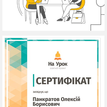
- Не можна ледарювати, коли всі працюють,
- Не можна сміятися над старістю і старими
людьми, про старість треба говорити тільки з
повагою.
- Не можна заходити в суперечку з
шанованими і дорослими людьми, особливо зі
старшими.
Не можна виявляти незадоволення тим, ,що в
тебе немає якоїсь речі.
- Не можна допускати, щоб мати давала тобі те,
чого вона не бере собі.
- Не можна робити того, що осуджують
старші.
- Не можна залишати старшу рідну людину
одинокою
- Не можна збиратися в дорогу не спитавши
дозволу і поради у старших.