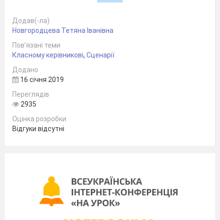
Учитель
:
Додав(-ла)
Діти, я знаю, що ви любите казки,
Новгородцева Тетяна Іванівна
захоплюєтесь їх щасливим кінцем і
Пов’язані теми
благородними вчинками казкових
Класному керівникові
,
Сценарії
героїв, засуджуєте тих, хто чинить
Додано
16 січня 2019
погані справи. Отже, казки – це (
створення асоціативного куща ).
Переглядів
2935
…
Оцінка розробки
Відгуки відсутні
КАЗКИ
…чарівні
Повчають
ключик до
глибокої мудрості
……………….