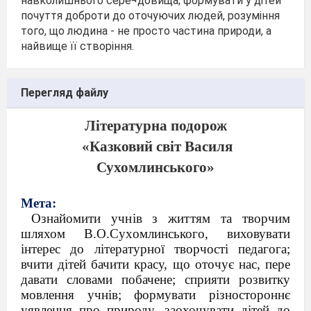
навколишнього сере¬довища; формувати у дітей
почуття доброти до оточуючих людей, розуміння
того, що людина - не просто частина природи, а
найвище її створіння.
Перегляд файлу
Літературна подорож
«Казковий світ Василя
Сухомлинського»
Мета:
Ознайомити учнів з життям та творчим
шляхом В.О.Сухомлинського,
виховувати
інтерес до літературної творчості педагога;
вчити дітей бачити красу, що оточує нас, пере
давати словами побачене; сприяти розвитку
мовлення учнів; формувати різностороннє
уявлення про природу, заохочувати дітей до