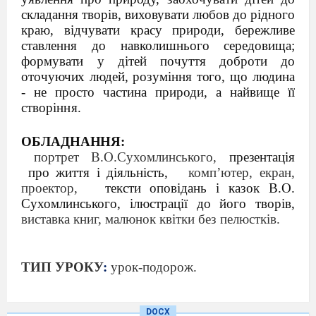
складання творів, виховувати любов до рідного
краю, відчувати красу природи, бережливе
ставлення до навколишнього сере
довища;
формувати у дітей почуття доброти до
оточуючих людей, розуміння того, що
людина
- не просто частина природи, а найвище її
створіння.
ОБЛАДНАННЯ:
портрет В.О.Сухомлинського,
презентація
про життя і діяльність,
комп’ютер, екран,
проектор,
тексти оповідань і казок В.О.
Сухомлинського, ілюстрації до його творів
,
виставка книг, малюнок квітки без пелюстків.
ТИП УРОКУ
:
урок-подорож.
Хід уроку
DOCX