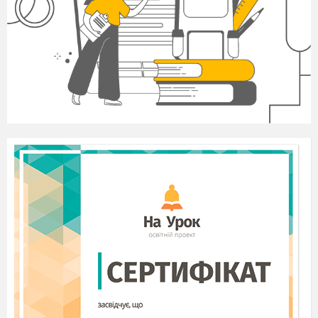
який найчастіше видається банками своїм
клієнтам.
Банківські рахунки
відображають і
контролюють стан і рух коштів власника
грошей, який передав їх у банк.
Міжнародні гроші
- гроші, створені
міжнародними організаціями для здійснення
розрахунків між країнами. До них належать:
СДР - "спеціальні права запозичення", створені
Міжнародним валютним фондом, та ЕКЮ -
міжнародна розрахункова одиниця, створена
Європейським фондом валютного
співробітництва.
Презентація
Пропоную групам виконати завдання
в
програмі
LearningApps
( 2 групи – завдання
№1
http://learningapps.org/display?