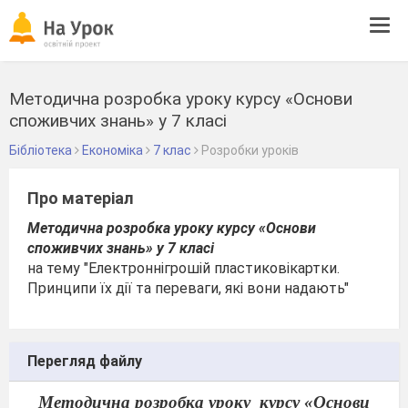
Tog
navi
Методична розробка уроку курсу «Основи
споживчих знань» у 7 класі
Бібліотека
Економіка
7 клас
Розробки уроків
Про матеріал
Методична розробка уроку
курсу «Основи
споживчих знань» у 7 класі
на тему "
Електронні
гроші
й
пластикові
картки
.
Принципи їх дії та переваги, які вони надають
"
Перегляд файлу
Методична розробка уроку
курсу «Основи