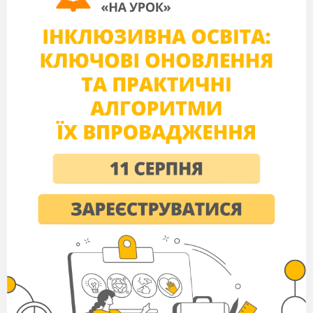
всій їх території нарівні з монетами.
Казначейський білет
– паперові гроші,
які випускає казначейство (міністерство
фінансів або інший державний фінансовий
орган) для покриття бюджетних витрат,
насамперед бюджетного дефіциту.
Чек
- наказ власника банківського
рахунку перерахувати певну суму на користь
пред'явника чека. Наслідком цього
розпорядження може бути або видача
пред'явникові чека готівки, або безготівковий
перерахунок грошей з одного банківського
рахунку на інший.
Вексель
- письмове зобов'язання
боржника сплатити визначену суму грошей у
визначений строк.
Кредитна картка
- розрахунковий засіб,