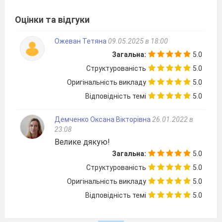
ІІ. Актуалізація опорних знань і умінь
Оцінки та відгуки
учнів.
Ожеван Тетяна
09.05.2025 в 18:00
Під час уроку учні працюють у 4
Загальна:
5.0
сталих групах. Навчальні матеріали, що
Структурованість
5.0
використовуються на уроці, розміщено в
Оригінальність викладу
5.0
єдиному освітньому просторі
середовища
Відповідність темі
5.0
Office365.
На попередньому уроці ми
Демченко Оксана Вікторівна
26.01.2022 в
познайомилися з поняттям гроші і з'ясували,
23:08
що гроші це
- особливий товар, що є
Велике дякую!
загальною еквівалентною формою вартості
Загальна:
5.0
інших товарів та послуг.
Презентація
Структурованість
5.0
Грошима у сучасному розумінні є
Оригінальність викладу
5.0
монета, паперові гроші, засоби, що замінюють
Відповідність темі
5.0
гроші (чеки, векселі, кредитні картки),
банківські рахунки, міжнародні гроші.