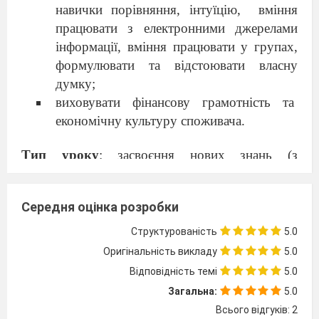
навички порівняння, інтуїцію,
вміння
працювати з електронними джерелами
інформації,
вміння працювати у групах,
формулювати та відстоювати власну
думку;
виховувати фінансову грамотність та
економічну культуру споживача.
Тип уроку
: засвоєння нових знань (з
використанням комп

ютерної техніки)
Обладнання:
комп

ютер, планшети,
Середня оцінка розробки
роздатковий матеріал.
Структурованість
5.0
Оригінальність викладу
5.0
Хід уроку
Відповідність темі
5.0
Загальна:
5.0
І. Організаційний момент.
Всього відгуків: 2