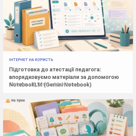
ІНТЕРНЕТ НА КОРИСТЬ
Підготовка до атестації педагога:
впорядковуємо матеріали за допомогою
NotebookLM (Gemini Notebook)
29 липня
Читати: 14 хвилини