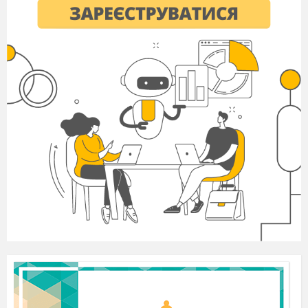
Відповідь
.
Кисню вистачить на 71 добу.
Задача 4 (самостійно).
За добу людина споживає в
середньому 450 г O
. Одне дерево середніх розмірів за
2
вегетаційний період поглинає близько 44 кг CO
. На
2
скільки діб вистачить людині кисню, продукованого
одним деревом за вегетаційний період?
Дано: Розв’язання:
m(O
) = 450 г (0,45кг) За сумарним рівнянням реакції
2
фотосинтезу
m(CO
) = 44 кг визначаємо масу кисню, яку виділить
2
одне дерево
m(O
) - ? за вегетаційний період:
2
N(днів) - ?
6СО
+ 6Н
О
С
Н
О
+ 6О
2
2
6
12
6
2
6 моль
6 моль
264 г
192 г
М(СО
) = 12 + 16×2 = 44 г/моль
2
М(О
) = 16×2 = 32 г/моль
2
По рівнянню реакції:
m (СО
) = 6×44 = 264 г
2