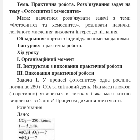
Тема. Практична робота. Розв’язування задач на
тему «Фотосинтез і хемосинтез»
Мета:
навчитися розв’язувати задачі з теми
«Фотосинтез та хемосинтез», розвивати навички
логічного мислення; виховати інтерес до пізнання.
Обладнання
: картки з індивідуальними завданнями.
Тип уроку
: практична робота.
Хід уроку
І. Організаційний момент
ІІ. Інструктаж з виконання практичної роботи
ІІІ. Виконання практичної роботи
Задача 1.
У процесі фотосинтезу одна рослина
поглинає 280 г С
O
за світловий день. Яка маса глюкози
2
(теоретично) утвориться в листках і яка маса кисню
виділиться за 5 днів? Процесом дихання знехтувати.
Розв’язання
Дано: