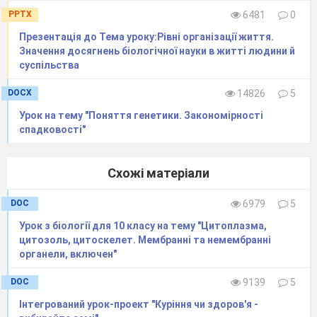
За
рівняннями
обох
реакцій
визначаємо
,
яку
кількість
PPTX
6481
0
речовини
амоніаку
потрібно
окиснити
бактеріями
,
щоб
вивільнити
6542
кДж
енергії
.
Презентація до Тема уроку:Рівні організації життя.
Унаслідок окиснення 2 моль NH
в обох послідовних
Значення досягнень біологічної науки в житті людини й
3
реакціях вивільняється 855 кДж енергії (663 + 192 =
суспільства
855), а внаслідок окиснення
х
моль NH
– 6542 кДж
3
DOCX
14826
5
енергії. складаємо пропорцію:
2 моль – 855 кДж;
Урок на тему "Поняття генетики. Закономірності
х
моль – 6542 кДж;
спадковості"
х
= 2×6542/855 = 15,3 моль
Відповідь
:
Для вивільнення 6542 кДж енергії
Схожі матеріали
нітрифікуючи бактерії повинні окиснити 15,3 моль
амоніаку.
DOC
6979
5
І
. Підсумок уроку
V
. Домашнє завдання
V
Урок з біології для 10 класу на тему "Цитоплазма,
Повторити вивчений матеріал, дорішати задачу.
цитозоль, цитоскелет. Мембранні та немембранні
органели, включен"
DOC
9139
5
Інтегрований урок-проект "Куріння чи здоров'я -