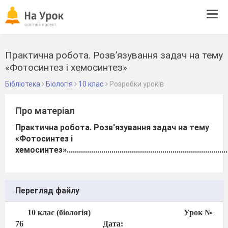
Tog
navi
Практична робота. Розв’язування задач на тему
«Фотосинтез і хемосинтез»
Бібліотека
Біологія
10 клас
Розробки уроків
Про матеріал
Практична робота. Розв'язування задач на тему
«Фотосинтез і
хемосинтез»..........................................................................................
Перегляд файлу
10 клас (біологія)
Урок №
76
Дата: