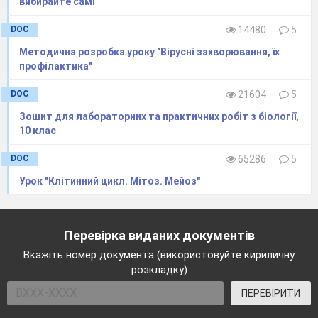
вибирайте самі"
DOC
14480
5
Методична розробка уроку "Вірусні захворювання, їх
профілактика"
DOC
21604
5
Зошит для лабораторних та практичних робіт з біології,
10 клас
DOC
65286
5
Урок "Клітинний цикл. Мітоз. Мейоз"
Перевірка виданих документів
Вкажіть номер документа (використовуйте кириличну
розкладку)
ПЕРЕВІРИТИ