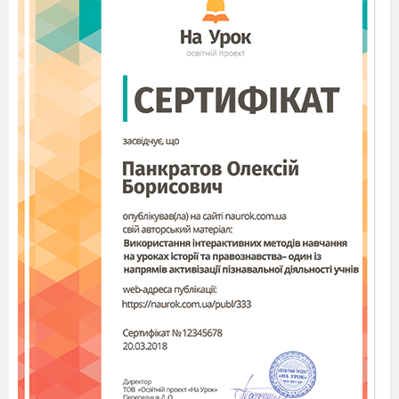
m (О
) = 6×32 = 192 г
2
Унаслідок поглинання 264 кг CO
виділяється 192 кг
2
O
;
2
Унаслідок поглинання 44 кг CO
–
х
кг O
;
2
2
х = 44×192/264 = 32 кг O
2
Визначаємо, на скільки діб вистачить одній людині
кисню, продукованого деревом за вегетаційний
період:
32 кг/0,45 кг/добу = 71 добу.
.
Відповідь
:
Кисню вистачить на 71 добу
Задача 5.
Яку кількість речовини амоніаку потрібно
окиснити нітрифікуючим бактеріям для синтезу певної
кількості глюкози, якщо для цього процесу використано
10 260 кДж енергії?
Розв'язання
За рівняннями обох реакцій визначаємо кількість
речовини
NH
, яку потрібно окиснити нітрифікуючим
3
бактеріям для одержання 10 260 кДж енергії:
2
NH
+ 3
O
→ 2
HN
0
+ 2Н
O
+ 663 кДж;
3
2
2
2
2Н
NO
+
O
→ 2
HN
0
+ 192 кДж.
2
2
3
Унаслідок окиснення 2 моль
NH
в обох