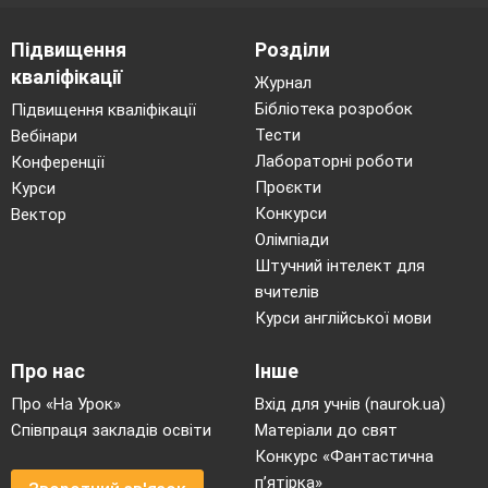
Підвищення
Розділи
кваліфікації
Журнал
Бібліотека розробок
Підвищення кваліфікації
Тести
Вебінари
Лабораторні роботи
Конференції
Проєкти
Курси
Конкурси
Вектор
Олімпіади
Штучний інтелект для
вчителів
Курси англійської мови
Про нас
Інше
Про «На Урок»
Вхід для учнів (naurok.ua)
Співпраця закладів освіти
Матеріали до свят
Конкурс «Фантастична
п’ятірка»