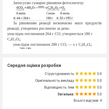
Записуємо сумарне рівняння фотосинтезу:
За рівнянням реакції визначаємо маси продуктів
реакції, утворених рослиною за день:
унаслідок поглинання 264 г С
O
утворюється 180 г
2
С
Н
O
;
6
12
6
унаслідок поглинання 280 г С
O
— х г С
Н
O
;
2
6
12
6
Унаслідок поглинання 264 г С
O
виділяється 192
2
г
O
;
Середня оцінка розробки
2
унаслідок поглинання 280 г С
O
— х г
O
;
2
2
Структурованість
5.0
Оригінальність викладу
5.0
У результаті фотосинтезу за один день рослина
утворює 109,9 г С
Н
O
і виділяє 203,6 г
O
.
Відповідність темі
5.0
6
12
6
2
За 5 днів утвориться:
Загальна:
5.0
190,9 г
∙
5 = 954,5 г С
Н
O
;
6
12
6
Всього відгуків: 4
203,6 г
∙
5= 1018 г
O
.
2
Відповідь.
Утвориться 954,5 г глюкози й виділиться