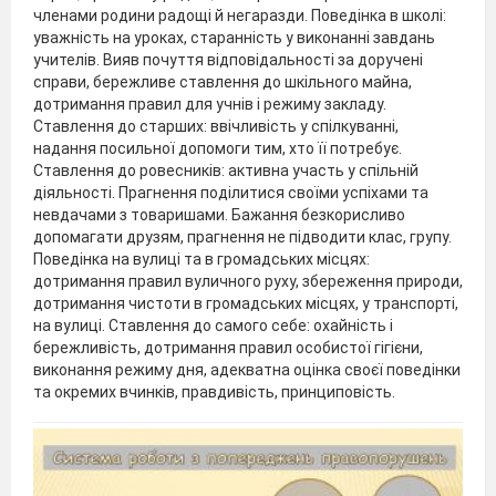
членами родини радощі й негаразди. Поведінка в школі:
уважність на уроках, старанність у виконанні завдань
учителів. Вияв почуття відповідальності за доручені
справи, бережливе ставлення до шкільного майна,
дотримання правил для учнів і режиму закладу.
Ставлення до старших: ввічливість у спілкуванні,
надання посильної допомоги тим, хто її потребує.
Ставлення до ровесників: активна участь у спільній
діяльності. Прагнення поділитися своїми успіхами та
невдачами з товаришами. Бажання безкорисливо
допомагати друзям, прагнення не підводити клас, групу.
Поведінка на вулиці та в громадських місцях:
дотримання правил вуличного руху, збереження природи,
дотримання чистоти в громадських місцях, у транспорті,
на вулиці. Ставлення до самого себе: охайність і
бережливість, дотримання правил особистої гігієни,
виконання режиму дня, адекватна оцінка своєї поведінки
та окремих вчинків, правдивість, принциповість.