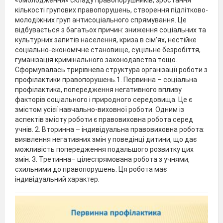
кількості групових правопорушень, створення підлітково-
молодіжних груп антисоціального спрямування. Це
відбувається з багатьох причин: зниження соціальних та
культурних запитів населення, криза в сім'ях, нестійке
соціально-економічне становище, суцільне безробіття,
гуманізація кримінального законодавства тощо.
Сформувалась трирівнева структура організації роботи з
профілактики правопорушень.1. Первинна – соціальна
профілактика, попередження негативного впливу
факторів соціального і природного середовища. Це є
змістом усієї навчально-виховної роботи. Одним із
аспектів змісту роботи є правовиховна робота серед
учнів. 2. Вторинна – індивідуальна правовиховна робота:
виявлення негативних змін у поведінці дитини, що дає
можливість попередження подальшого розвитку цих
змін. 3. Третинна– цілеспрямована робота з учнями,
схильними до правопорушень. Ця робота має
індивідуальний характер.