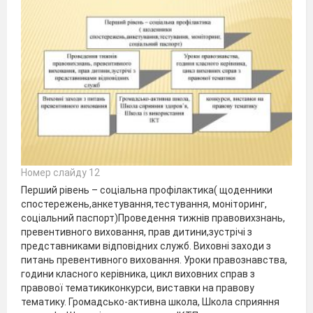
Номер слайду 12
Перший рівень – соціальна профілактика( щоденники
спостережень,анкетування,тестування, моніторинг,
соціальний паспорт)Проведення тижнів правовихзнань,
превентивного виховання, прав дитини,зустрічі з
представниками відповідних служб. Виховні заходи з
питань превентивного виховання. Уроки правознавства,
години класного керівника, цикл виховних справ з
правової тематикиконкурси, виставки на правову
тематику. Громадсько-активна школа, Школа сприяння