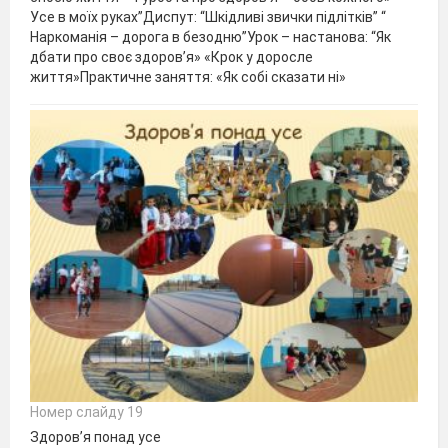
Усе в моїх руках”Диспут: “Шкідливі звички підлітків” “
Наркоманія – дорога в безодню”Урок – настанова: “Як
дбати про своє здоров’я» «Крок у доросле
життя»Практичне заняття: «Як собі сказати ні»
Номер слайду 19
Здоров’я понад усе