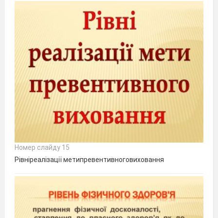
Номер слайду 15
Рівніреалізації метипревентивноговиховання