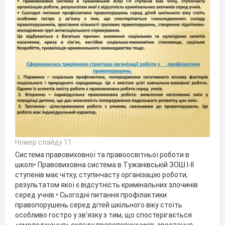
Номер слайду 11
Система правовиховної та правоосвітньої роботи в
школі• Правовиховна система в Тужанівській ЗОШ І-ІІ
ступенів має чітку, ступінчасту організацію роботи,
результатом якої є відсутність кримінальних злочинів
серед учнів.• Сьогодні питання профілактики
правопорушень серед дітей шкільного віку стоїть
особливо гостро у зв'язку з тим, що спостерігається
«омолодження» складу правопорушників, зростання