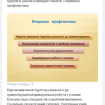
здоров’я, Школа із використання ІКТПервинна
профілактика
Номер слайду 13
Картки вивчення підлітка,схильного до
правопорушеньІндивідуальна робота з учнями
Консультації спеціалістів з проблем виховання.
Соціально-педагогічний супровід. Охоплення учнів