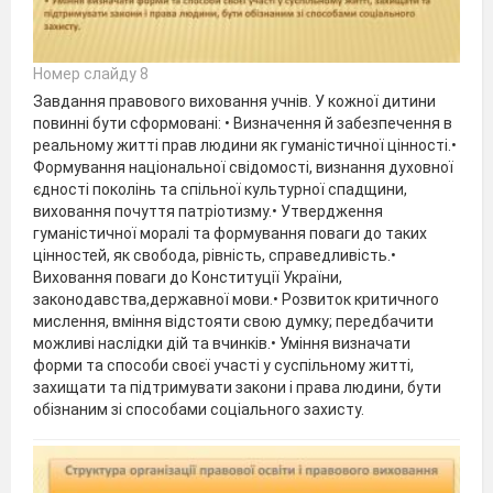
Номер слайду 8
Завдання правового виховання учнів. У кожної дитини
повинні бути сформовані: • Визначення й забезпечення в
реальному житті прав людини як гуманістичної цінності.•
Формування національної свідомості, визнання духовної
єдності поколінь та спільної культурної спадщини,
виховання почуття патріотизму.• Утвердження
гуманістичної моралі та формування поваги до таких
цінностей, як свобода, рівність, справедливість.•
Виховання поваги до Конституції України,
законодавства,державної мови.• Розвиток критичного
мислення, вміння відстояти свою думку; передбачити
можливі наслідки дій та вчинків.• Уміння визначати
форми та способи своєї участі у суспільному житті,
захищати та підтримувати закони і права людини, бути
обізнаним зі способами соціального захисту.