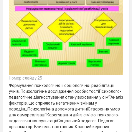
Номер слайду 25
Формування психологічної і соціологічної реабілітації
учнів. Психологічне дослідження особистостіПсихолого-
педагогічне діагностування стану виховання у сім’їАналіз
факторів, що сприяють негативним змінам у
поведінціПсихологічна допомога дитиніСтворення умов
для самореалізаціїКорегування дій із сім’єю, психолого-
педагогічні консультаціїСоціальний педагог. Педагог-
організатор. Вчитель-наставник. Класний керівник.