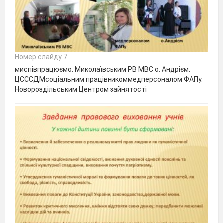
Номер слайду 7
миспівпрацюємо. Миколаївським РВ МВС о. Андрієм.
ЦСССДМсоціальним працівникоммедперсоналом ФАПу.
Новороздільським Центром зайнятості