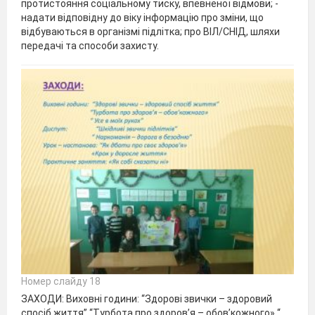
протистояння соціальному тиску, впевненої відмови; -
надати відповідну до віку інформацію про зміни, що
відбуваються в організмі підлітка; про ВІЛ/СНІД, шляхи
передачі та способи захисту.
Номер слайду 18
ЗАХОДИ: Виховні години: “Здорові звички – здоровий
спосіб життя” “Турбота про здоров’я – обов’кожного» “