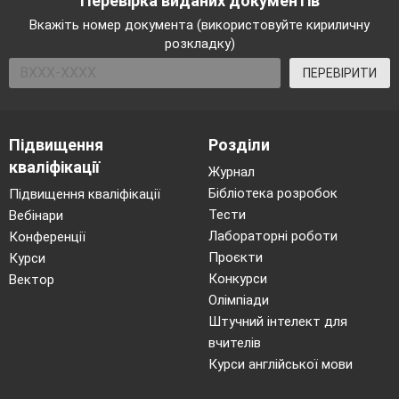
Перевірка виданих документів
Вкажіть номер документа (використовуйте кириличну
розкладку)
ПЕРЕВІРИТИ
Підвищення
Розділи
кваліфікації
Журнал
Бібліотека розробок
Підвищення кваліфікації
Тести
Вебінари
Лабораторні роботи
Конференції
Проєкти
Курси
Конкурси
Вектор
Олімпіади
Штучний інтелект для
вчителів
Курси англійської мови