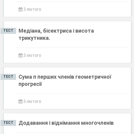
3 лютого
Медіана, бісектриса і висота
ТЕСТ
трикутника.
3 лютого
Сума п перших членів геометричної
ТЕСТ
прогресії
3 лютого
Додавання і віднімання многочленів
ТЕСТ