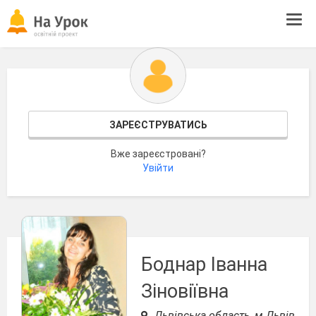
Tog
navi
ЗАРЕЄСТРУВАТИСЬ
Вже зареєстровані?
Увійти
Боднар Іванна
Зіновіївна
Львівська область, м.Львів