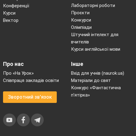
Лабораторні роботи
Конференції
Проєкти
Курси
Конкурси
Вектор
Олімпіади
Штучний інтелект для
вчителів
Курси англійської мови
Про нас
Інше
Про «На Урок»
Вхід для учнів (naurok.ua)
Співпраця закладів освіти
Матеріали до свят
Конкурс «Фантастична
п’ятірка»
Зворотний зв'язок