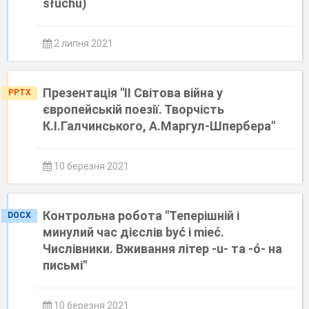
słuchu)
2 липня 2021
Презентація "ІІ Світова війна у
PPTX
європейській поезії. Творчість
К.І.Галчинського, А.Маргул-Шпербера"
10 березня 2021
Контрольна робота "Теперішній і
DOCX
минулий час дієслів być і mieć.
Числівники. Вживання літер -u- та -ó- на
письмі"
10 березня 2021