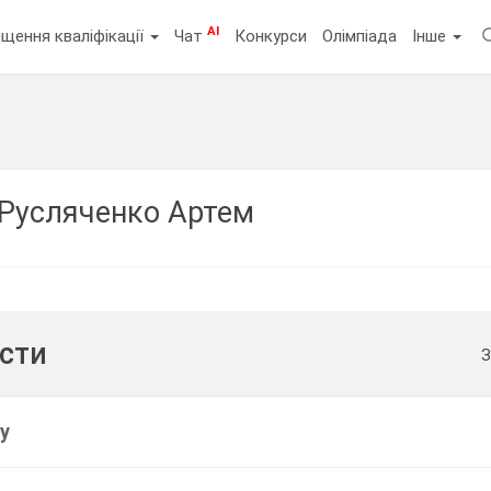
AI
щення кваліфікації
Чат
Конкурси
Олімпіада
Інше
Русляченко Артем
ести
З
у