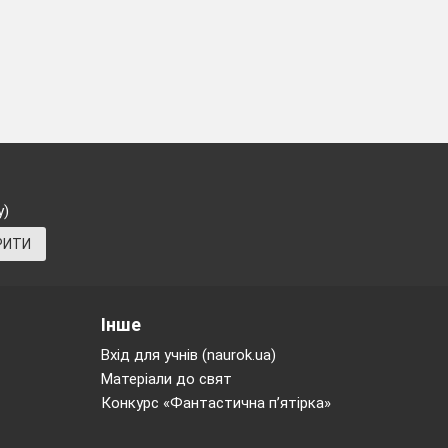
у)
РИТИ
Інше
Вхід для учнів (naurok.ua)
Матеріали до свят
Конкурс «Фантастична п’ятірка»