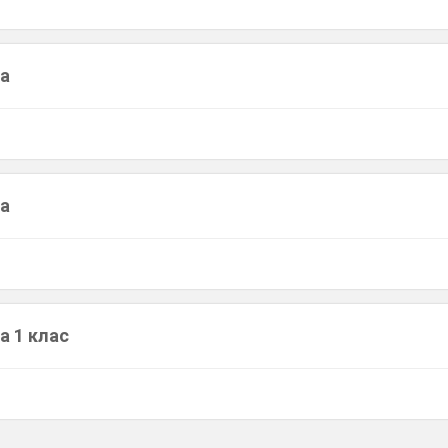
ра
ра
а 1 клас