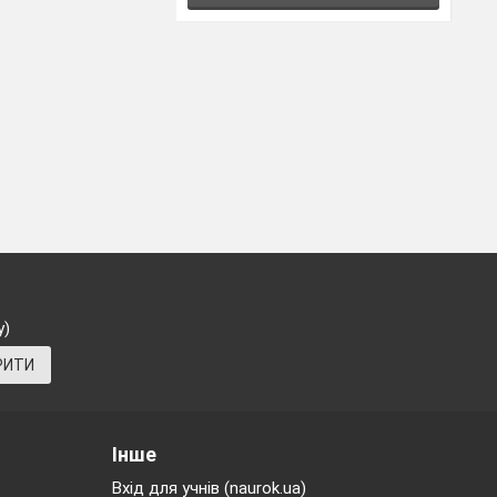
у)
РИТИ
Інше
Вхід для учнів (naurok.ua)