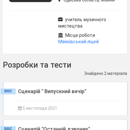
учитель музичного
мистецтва
Місце роботи
Маяківський ліцей
Розробки та тести
Знайдено 2 матеріала
Сценарій " Випускний вечір"
DOC
5 листопада 2021
Сценапій "Останній дзвоник"
DOC