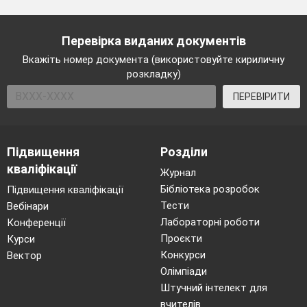
Перевірка виданих документів
Вкажіть номер документа (використовуйте кириличну
розкладку)
ПЕРЕВІРИТИ
Підвищення
Розділи
кваліфікації
Журнал
Бібліотека розробок
Підвищення кваліфікації
Тести
Вебінари
Лабораторні роботи
Конференції
Проєкти
Курси
Конкурси
Вектор
Олімпіади
Штучний інтелект для
вчителів