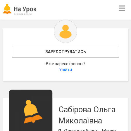
Tog
navi
ЗАРЕЄСТРУВАТИСЬ
Вже зареєстровані?
Увійти
Сабiрова Ольга
Миколаївна
Одеська область, Маяки