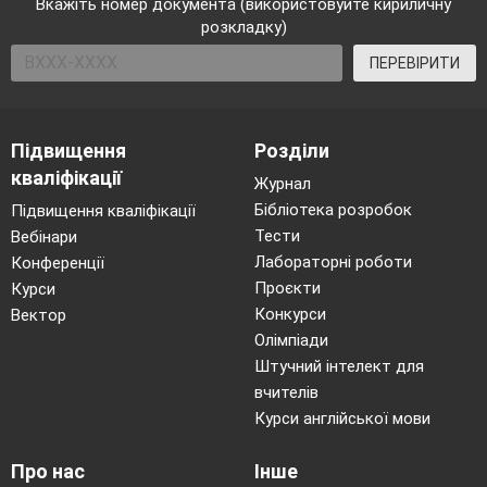
Вкажіть номер документа (використовуйте кириличну
розкладку)
ПЕРЕВІРИТИ
Підвищення
Розділи
кваліфікації
Журнал
Бібліотека розробок
Підвищення кваліфікації
Тести
Вебінари
Лабораторні роботи
Конференції
Проєкти
Курси
Конкурси
Вектор
Олімпіади
Штучний інтелект для
вчителів
Курси англійської мови
Про нас
Інше