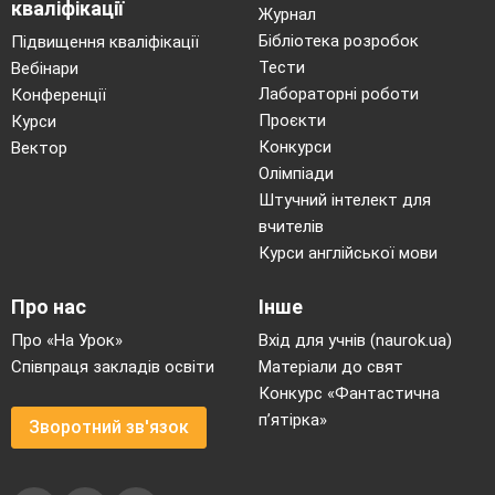
кваліфікації
Журнал
Бібліотека розробок
Підвищення кваліфікації
Тести
Вебінари
Лабораторні роботи
Конференції
Проєкти
Курси
Конкурси
Вектор
Олімпіади
Штучний інтелект для
вчителів
Курси англійської мови
Про нас
Інше
Про «На Урок»
Вхід для учнів (naurok.ua)
Співпраця закладів освіти
Матеріали до свят
Конкурс «Фантастична
п’ятірка»
Зворотний зв'язок