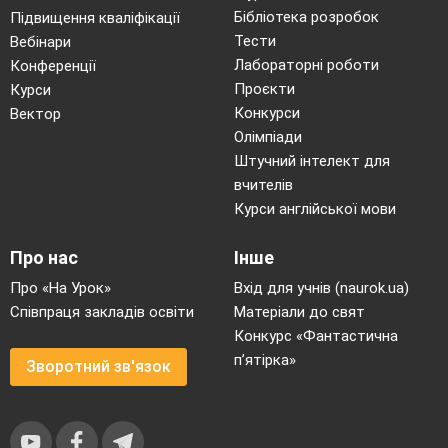
Бібліотека розробок
Підвищення кваліфікації
Тести
Вебінари
Лабораторні роботи
Конференції
Проєкти
Курси
Конкурси
Вектор
Олімпіади
Штучний інтелект для
вчителів
Курси англійської мови
Про нас
Інше
Про «На Урок»
Вхід для учнів (naurok.ua)
Співпраця закладів освіти
Матеріали до свят
Конкурс «Фантастична
п’ятірка»
Зворотний зв'язок