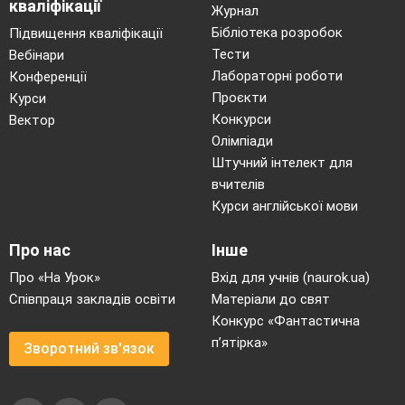
кваліфікації
Журнал
Бібліотека розробок
Підвищення кваліфікації
Тести
Вебінари
Лабораторні роботи
Конференції
Проєкти
Курси
Конкурси
Вектор
Олімпіади
Штучний інтелект для
вчителів
Курси англійської мови
Про нас
Інше
Про «На Урок»
Вхід для учнів (naurok.ua)
Співпраця закладів освіти
Матеріали до свят
Конкурс «Фантастична
п’ятірка»
Зворотний зв'язок