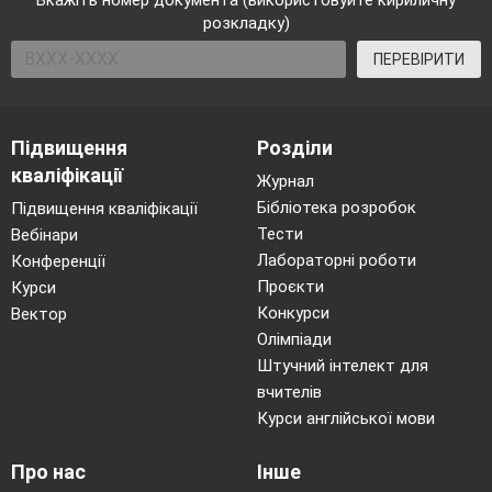
Вкажіть номер документа (використовуйте кириличну
розкладку)
ПЕРЕВІРИТИ
Підвищення
Розділи
кваліфікації
Журнал
Бібліотека розробок
Підвищення кваліфікації
Тести
Вебінари
Лабораторні роботи
Конференції
Проєкти
Курси
Конкурси
Вектор
Олімпіади
Штучний інтелект для
вчителів
Курси англійської мови
Про нас
Інше