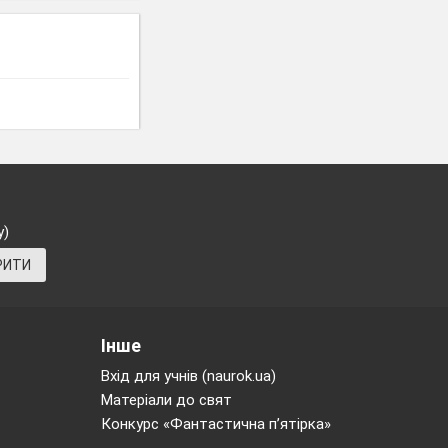
у)
РИТИ
Інше
Вхід для учнів (naurok.ua)
Матеріали до свят
Конкурс «Фантастична п’ятірка»