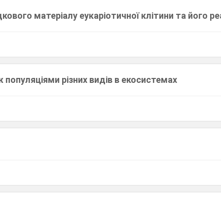
дкового матеріалу еукаріотичної клітини та його ре
іж популяціями різних видів в екосистемах