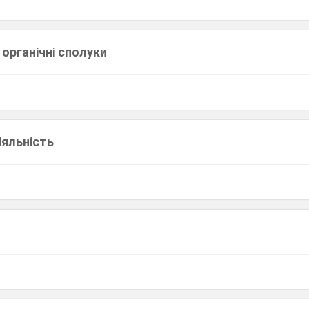
 органічні сполуки
іяльність