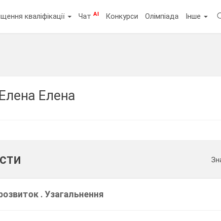
AI
щення кваліфікації
Чат
Конкурси
Олімпіада
Інше
Елена Елена
ести
Зн
розвиток . Узагальнення