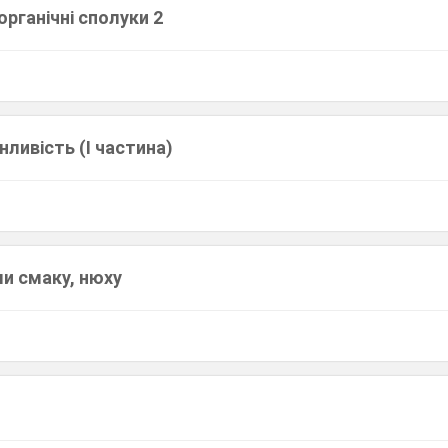
органічні сполуки 2
нливість (І частина)
ми смаку, нюху