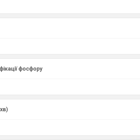
фікації фосфору
хв)