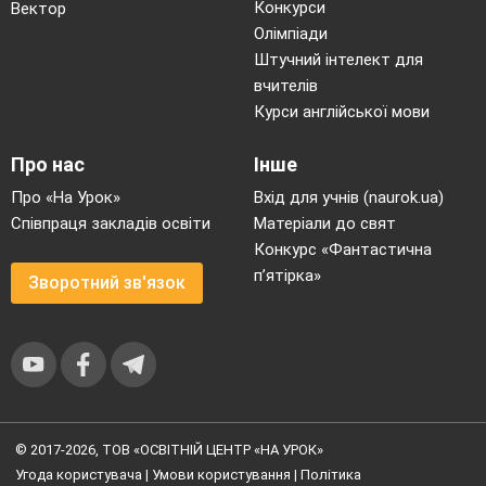
Конкурси
Вектор
Олімпіади
Штучний інтелект для
вчителів
Курси англійської мови
Про нас
Інше
Про «На Урок»
Вхід для учнів (naurok.ua)
Співпраця закладів освіти
Матеріали до свят
Конкурс «Фантастична
п’ятірка»
Зворотний зв'язок
© 2017-2026, ТОВ «ОСВІТНІЙ ЦЕНТР «НА УРОК»
Угода користувача
|
Умови користування
|
Політика