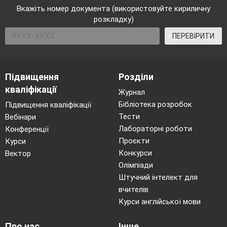
Вкажіть номер документа (використовуйте кириличну
розкладку)
ПЕРЕВІРИТИ
Підвищення
Розділи
кваліфікації
Журнал
Бібліотека розробок
Підвищення кваліфікації
Тести
Вебінари
Лабораторні роботи
Конференції
Проєкти
Курси
Конкурси
Вектор
Олімпіади
Штучний інтелект для
вчителів
Курси англійської мови
Про нас
Інше