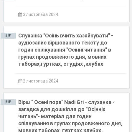
3 листопада 2024
Слуханка "Осінь вчить хазяйнувати" -
ZIP
аудіозапис віршованого тексту до
годин спілкування "Осінні читання" в
групах продовженого дня, мовних
таборах,гуртках, студіях ,клубах
2 листопада 2024
Вірш " Осені пора" Nadi Gri - слуханка -
ZIP
загадка для дошкілля до "Осінніх
читань"- матеріал для годин
спілкування в групах продовженого дня,
мовних таборах, гуртках,клубах .