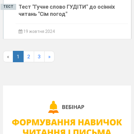
Тест "Гучне слово ГУДІТИ" до осінніх
ТЕСТ
читань "Сім погод"
19 жовтня 2024
«
1
2
3
»