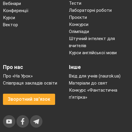
Тести
Вебінари
Лабораторні роботи
Конференції
Проєкти
Курси
Конкурси
Вектор
Олімпіади
Штучний інтелект для
вчителів
Курси англійської мови
Про нас
Інше
Про «На Урок»
Вхід для учнів (naurok.ua)
Співпраця закладів освіти
Матеріали до свят
Конкурс «Фантастична
п’ятірка»
Зворотний зв'язок