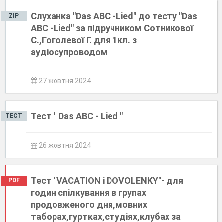
Слуханка "Das ABC -Lied" до тесту "Das
ZIP
ABC -Lied" за підручником Сотникової
С.,Гоголевої Г. для 1кл. з
аудіосупроводом
27 жовтня 2024
Тест " Das ABC - Lied "
ТЕСТ
26 жовтня 2024
Тест "VACATION i DOVOLENKY"- для
PDF
годин спілкування в групах
продовженого дня,мовних
таборах,гуртках,студіях,клубах за