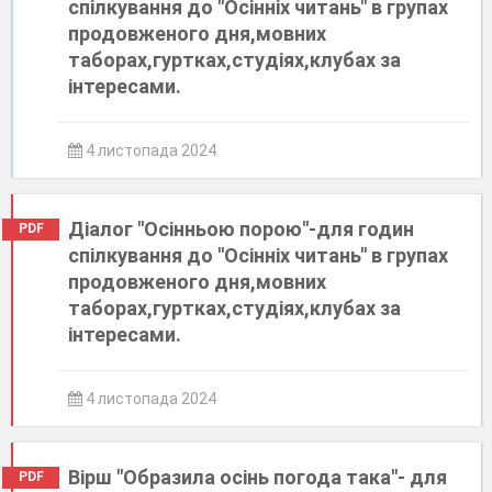
спілкування до "Осінніх читань" в групах
продовженого дня,мовних
таборах,гуртках,студіях,клубах за
інтересами.
4 листопада 2024
Діалог "Осінньою порою"-для годин
PDF
спілкування до "Осінніх читань" в групах
продовженого дня,мовних
таборах,гуртках,студіях,клубах за
інтересами.
4 листопада 2024
Вірш "Образила осінь погода така"- для
PDF