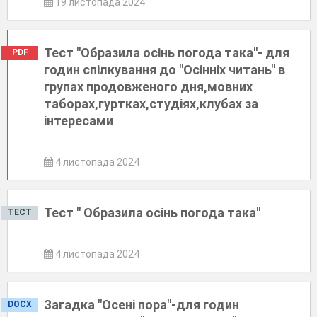
19 листопада 2024
Тест "Образила осінь погода така"- для
PDF
годин спілкування до "Осінніх читань" в
групах продовженого дня,мовних
таборах,гуртках,студіях,клубах за
інтересами
4 листопада 2024
Тест " Образила осінь погода така"
ТЕСТ
4 листопада 2024
Загадка "Осені пора"-для годин
DOCX