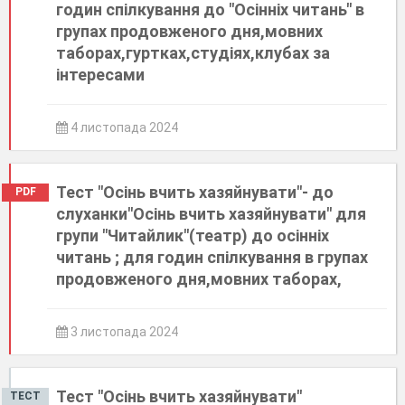
годин спілкування до "Осінніх читань" в
групах продовженого дня,мовних
таборах,гуртках,студіях,клубах за
інтересами
4 листопада 2024
Тест "Осінь вчить хазяйнувати"- до
PDF
слуханки"Осінь вчить хазяйнувати" для
групи "Читайлик"(театр) до осінніх
читань ; для годин спілкування в групах
продовженого дня,мовних таборах,
3 листопада 2024
Тест "Осінь вчить хазяйнувати"
ТЕСТ