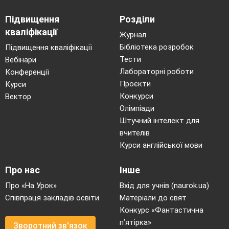
Підвищення
Розділи
кваліфікації
Журнал
Бібліотека розробок
Підвищення кваліфікації
Тести
Вебінари
Лабораторні роботи
Конференції
Проєкти
Курси
Конкурси
Вектор
Олімпіади
Штучний інтелект для
вчителів
Курси англійської мови
Про нас
Інше
Про «На Урок»
Вхід для учнів (naurok.ua)
Співпраця закладів освіти
Матеріали до свят
Конкурс «Фантастична
п’ятірка»
Зворотний зв'язок