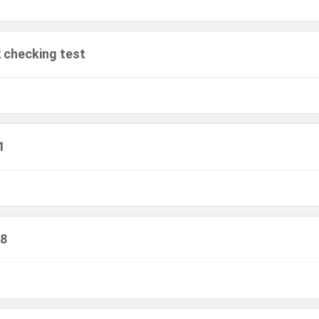
2 checking test
1
 8