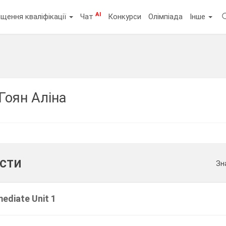
AI
щення кваліфікації
Чат
Конкурси
Олімпіада
Інше
Гоян Аліна
ести
Зн
mediate Unit 1