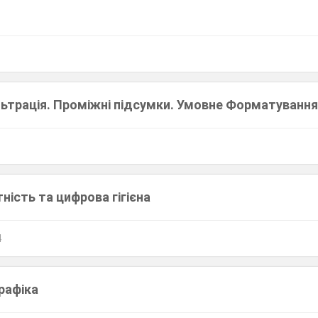
льтрація. Проміжні підсумки. Умовне Форматуванн
ість та цифрова гігієна
4
рафіка