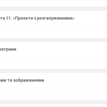
5
та 11. «Проєкти з розгалуженнями»
рограми
ами та зображеннями