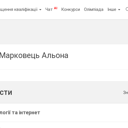
AI
щення кваліфікації
Чат
Конкурси
Олімпіада
Інше
Марковець Альона
ести
Зн
огії та інтернет