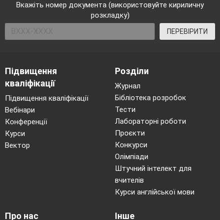
Вкажіть номер документа (використовуйте кириличну
розкладку)
ПЕРЕВІРИТИ
Підвищення
Розділи
кваліфікації
Журнал
Бібліотека розробок
Підвищення кваліфікації
Тести
Вебінари
Лабораторні роботи
Конференції
Проєкти
Курси
Конкурси
Вектор
Олімпіади
Штучний інтелект для
вчителів
Курси англійської мови
Про нас
Інше