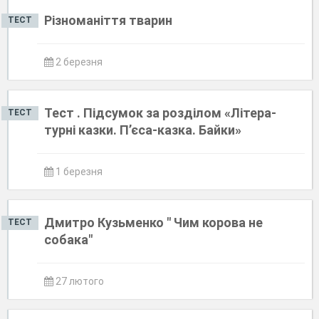
Різноманіття тварин
ТЕСТ
2 березня
Тест . Підсумок за розділом «Літера­
ТЕСТ
турні казки. П’єса-казка. Байки»
1 березня
Дмитро Кузьменко " Чим корова не
ТЕСТ
собака"
27 лютого