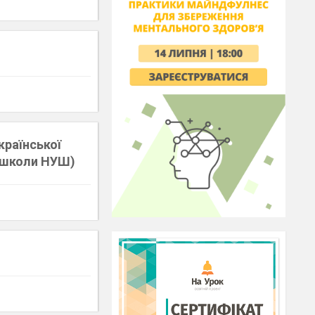
країнської
ї школи НУШ)