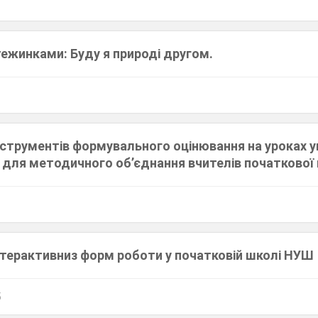
тежинками: Буду я природі другом.
нструментів формувального оцінювання на уроках у
 для методичного об’єднання вчителів початково
нтерактивниз форм роботи у початковій школі НУШ
5