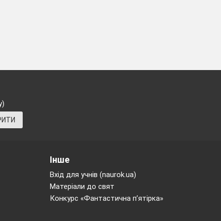
у)
РИТИ
Інше
Вхід для учнів (naurok.ua)
Матеріали до свят
Конкурс «Фантастична п’ятірка»