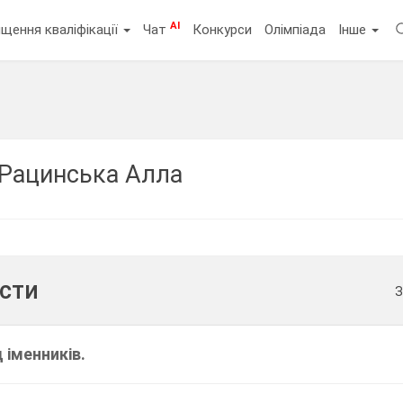
AI
щення кваліфікації
Чат
Конкурси
Олімпіада
Інше
Рацинська Алла
ести
З
 іменників.