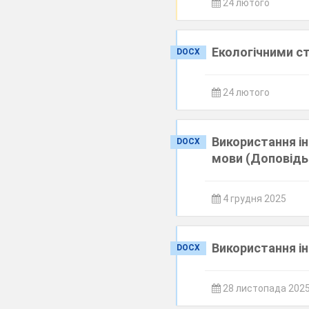
24 лютого
Екологічними с
DOCX
24 лютого
Використання і
DOCX
мови (Доповідь
4 грудня 2025
Використання і
DOCX
28 листопада 202