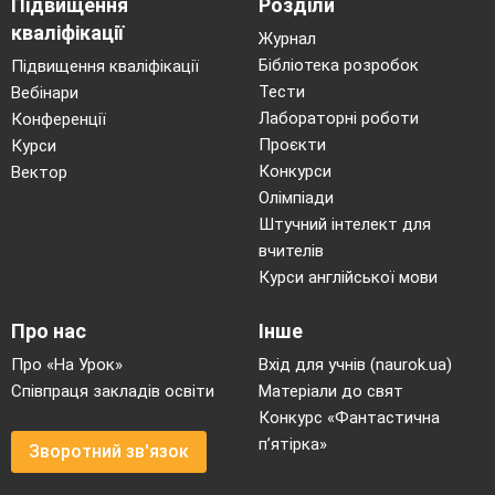
Підвищення
Розділи
кваліфікації
Журнал
Бібліотека розробок
Підвищення кваліфікації
Тести
Вебінари
Лабораторні роботи
Конференції
Проєкти
Курси
Конкурси
Вектор
Олімпіади
Штучний інтелект для
вчителів
Курси англійської мови
Про нас
Інше
Про «На Урок»
Вхід для учнів (naurok.ua)
Співпраця закладів освіти
Матеріали до свят
Конкурс «Фантастична
п’ятірка»
Зворотний зв'язок