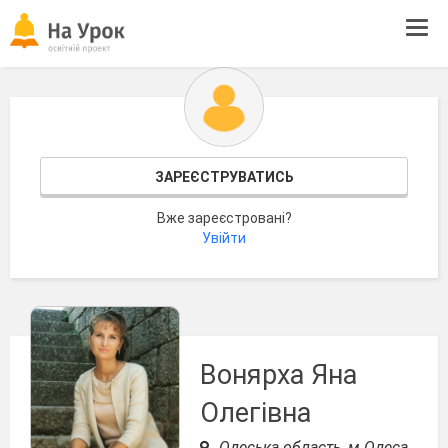
Tog
navi
ЗАРЕЄСТРУВАТИСЬ
Вже зареєстровані?
Увійти
Вонярха Яна
Олегівна
Одеська область, м.Одеса