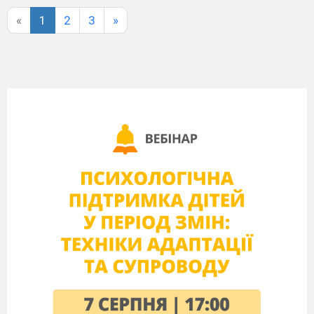
«
1
2
3
»