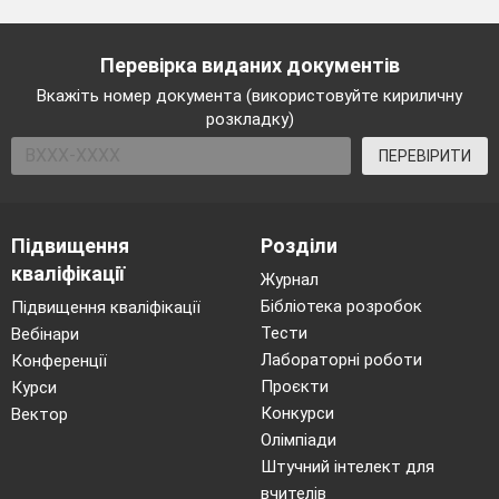
Перевірка виданих документів
Вкажіть номер документа (використовуйте кириличну
розкладку)
ПЕРЕВІРИТИ
Підвищення
Розділи
кваліфікації
Журнал
Бібліотека розробок
Підвищення кваліфікації
Тести
Вебінари
Лабораторні роботи
Конференції
Проєкти
Курси
Конкурси
Вектор
Олімпіади
Штучний інтелект для
вчителів