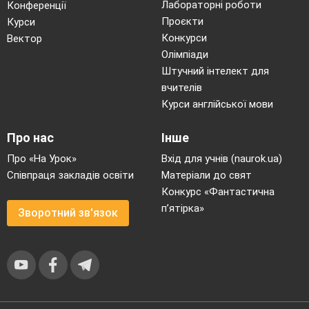
Лабораторні роботи
Конференції
Проєкти
Курси
Конкурси
Вектор
Олімпіади
Штучний інтелект для
вчителів
Курси англійської мови
Про нас
Інше
Про «На Урок»
Вхід для учнів (naurok.ua)
Співпраця закладів освіти
Матеріали до свят
Конкурс «Фантастична
п’ятірка»
Зворотний зв'язок