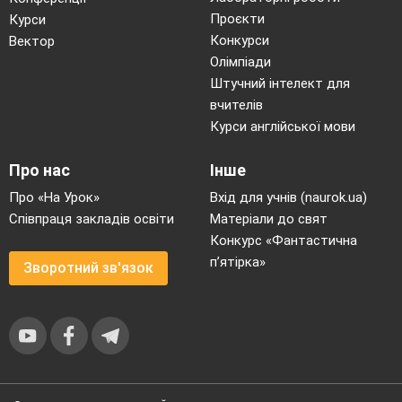
Проєкти
Курси
Конкурси
Вектор
Олімпіади
Штучний інтелект для
вчителів
Курси англійської мови
Про нас
Інше
Про «На Урок»
Вхід для учнів (naurok.ua)
Співпраця закладів освіти
Матеріали до свят
Конкурс «Фантастична
п’ятірка»
Зворотний зв'язок