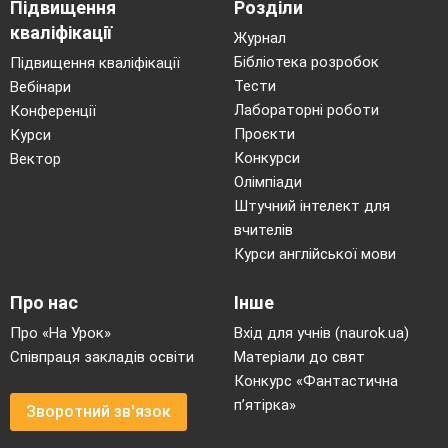
Підвищення
Розділи
кваліфікації
Журнал
Бібліотека розробок
Підвищення кваліфікації
Тести
Вебінари
Лабораторні роботи
Конференції
Проєкти
Курси
Конкурси
Вектор
Олімпіади
Штучний інтелект для
вчителів
Курси англійської мови
Про нас
Інше
Про «На Урок»
Вхід для учнів (naurok.ua)
Співпраця закладів освіти
Матеріали до свят
Конкурс «Фантастична
п’ятірка»
Зворотний зв'язок