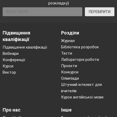
розкладку)
ПЕРЕВІРИТИ
Підвищення
Розділи
кваліфікації
Журнал
Бібліотека розробок
Підвищення кваліфікації
Тести
Вебінари
Лабораторні роботи
Конференції
Проєкти
Курси
Конкурси
Вектор
Олімпіади
Штучний інтелект для
вчителів
Курси англійської мови
Про нас
Інше