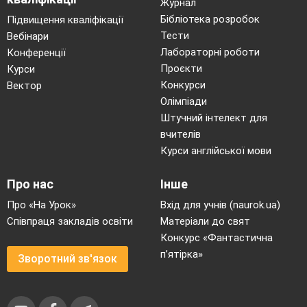
Журнал
Бібліотека розробок
Підвищення кваліфікації
Тести
Вебінари
Лабораторні роботи
Конференції
Проєкти
Курси
Конкурси
Вектор
Олімпіади
Штучний інтелект для
вчителів
Курси англійської мови
Про нас
Інше
Про «На Урок»
Вхід для учнів (naurok.ua)
Співпраця закладів освіти
Матеріали до свят
Конкурс «Фантастична
п’ятірка»
Зворотний зв'язок