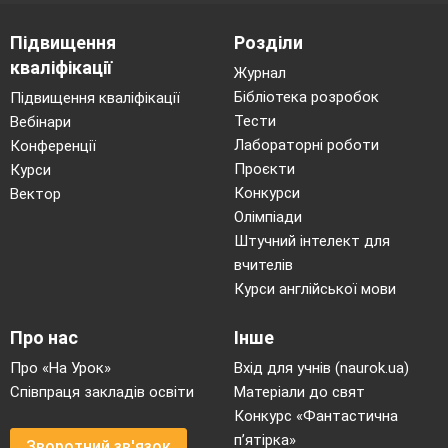
Підвищення
Розділи
кваліфікації
Журнал
Бібліотека розробок
Підвищення кваліфікації
Тести
Вебінари
Лабораторні роботи
Конференції
Проєкти
Курси
Конкурси
Вектор
Олімпіади
Штучний інтелект для
вчителів
Курси англійської мови
Про нас
Інше
Про «На Урок»
Вхід для учнів (naurok.ua)
Співпраця закладів освіти
Матеріали до свят
Конкурс «Фантастична
п’ятірка»
Зворотний зв'язок