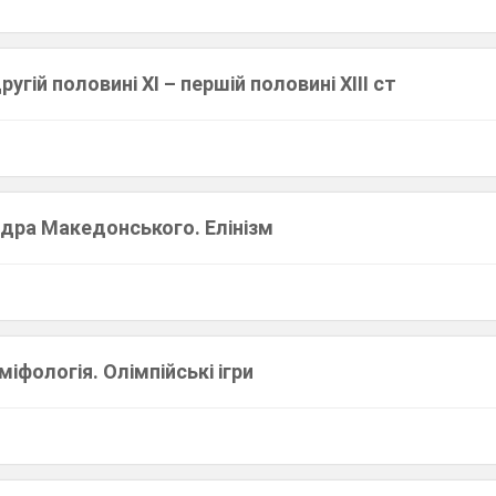
ругій половині XI – першій половині XIII ст
ндра Македонського. Елінізм
 міфологія. Олімпійські ігри