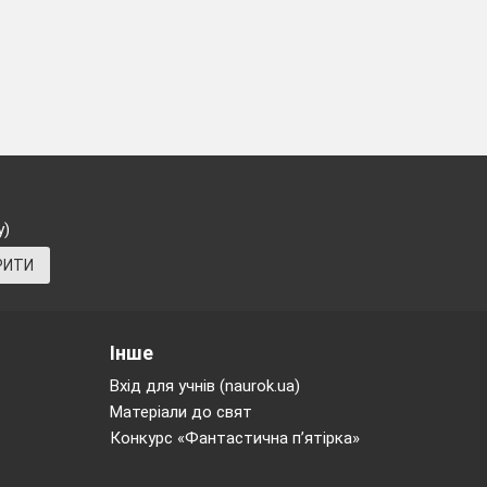
у)
РИТИ
Інше
Вхід для учнів (naurok.ua)
Матеріали до свят
Конкурс «Фантастична п’ятірка»