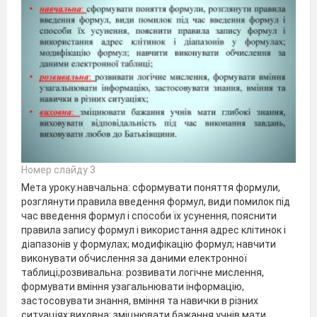
Номер слайду 3
Мета уроку:навчальна: сформувати поняття формули,
розглянути правила введення формул, види помилок під
час введення формул і способи їх усунення, пояснити
правила запису формул і використання адрес клітинок і
діапазонів у формулах; модифікацію формул; навчити
виконувати обчислення за даними електронної
таблиці;розвивальна: розвивати логічне мислення,
формувати вміння узагальнювати інформацію,
застосовувати знання, вміння та навички в різних
ситуаціях;виховна: зміцнювати бажання учнів мати