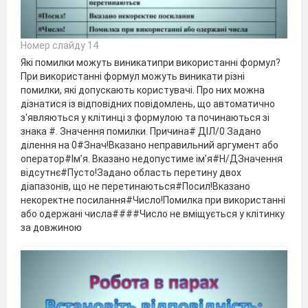
Номер слайду 14
Які помилки можуть виникатипри використанні формул?
При використанні формул можуть виникати різні
помилки, які допускають користувачі. Про них можна
дізнатися із відповідних повідомлень, що автоматично
з'являються у клітинці з формулою та починаються зі
знака #. Значення помилки. Причина# ДІЛ/0 Задано
ділення на 0#Знач!Вказано неправильний аргумент або
оператор#Ім’я. Вказано недопустиме ім’я#Н/ДЗначення
відсутнє#Пусто!Задано область перетину двох
діапазонів, що не перетинаються#Посил!Вказано
некоректне посилання#Число!Помилка при використанні
або одержані числа####Число не вміщується у клітинку
за довжиною