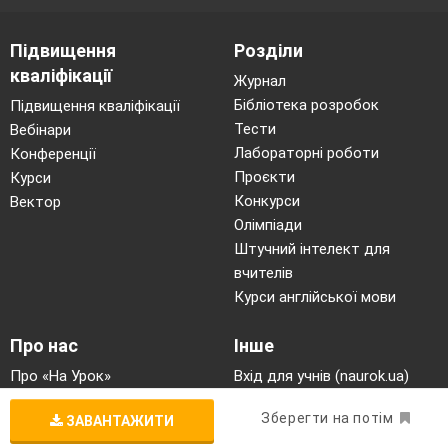
Підвищення
Розділи
кваліфікації
Журнал
Бібліотека розробок
Підвищення кваліфікації
Тести
Вебінари
Лабораторні роботи
Конференції
Проєкти
Курси
Конкурси
Вектор
Олімпіади
Штучний інтелект для
вчителів
Курси англійської мови
Про нас
Інше
Про «На Урок»
Вхід для учнів (naurok.ua)
Співпраця закладів освіти
Матеріали до свят
Зберегти на потім
ЗАВАНТАЖИТИ
Конкурс «Фантастична
п’ятірка»