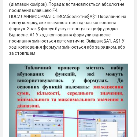
(діапазон комірок). Порада: встановлюється абсолютне
посилання клавішею F4.
ПОСИЛАННЯФОРМАТОПИСАбсолютне$А$1 Посилання на
певну комірку, яке не змінюється під час копіювання
формул. Знак $ фіксує букву стовпця та цифру рядка.
Відносне. А1 У ході копіювання формули відносне
посилання змінюється автоматично. Змішане$А1, А$1 У
ході копіювання формули змінюється або за рядком, або
за стовпцем