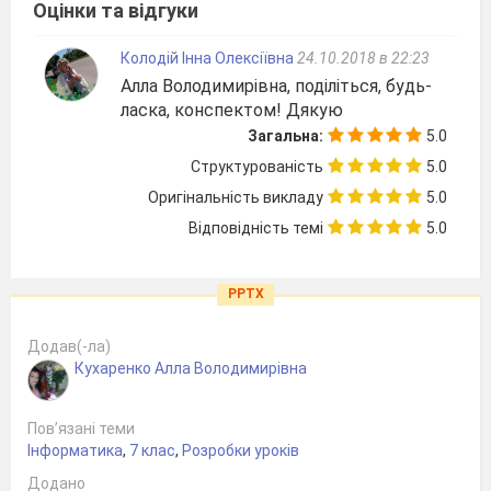
Оцінки та відгуки
Колодій Інна Олексіївна
24.10.2018 в 22:23
Алла Володимирівна, поділіться, будь-
ласка, конспектом! Дякую
Загальна:
5.0
Структурованість
5.0
Оригінальність викладу
5.0
Відповідність темі
5.0
PPTX
Додав(-ла)
Кухаренко Алла Володимирівна
Пов’язані теми
Інформатика
,
7 клас
,
Розробки уроків
Додано