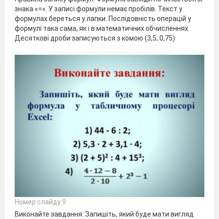
знака «=». У записі формули немає пробілів. Текст у
формулах береться у лапки. Послідовність операцій у
формулі така сама, як і в математичних обчисленнях.
Десяткові дроби записуються з комою (3,5; 0,75)
Номер слайду 9
Виконайте завдання: Запишіть, який буде мати вигляд