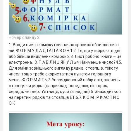
Номер слайду 2
1. Вводиться в комірку і визначає правила обчислення в
ній. Ф О Р М У Л А Д І А П А З О Н 1.2. Те, що утворюють дві
або більше виділених комірок.2.3. Лист робочої книги – це
електронна...3. Т А Б Л И Ц ЯН У Л Ь4. Найменше число?4.5.
Для зміни зовнішнього вигляду рядків, стовпців, тексту,
чисел тощо треба скористатися пунктом головного
меню…Ф О Р М А Т5.7. Упорядкований набір слів, значень
стовпця чи рядка (наприклад: понеділок, вівторок,
середа, четвер, п'ятниця, субота, неділя).6. Знаходиться
на перетині рядків та стовпців ЕТ.6.7. К О М І Р К АС П И С
О К