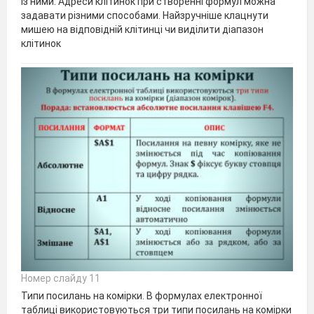
із ними. Адреси клітинок при створенні формул можна
задавати різними способами. Найзручніше клацнути
мишею на відповідній клітинці чи виділити діапазон
клітинок
Номер слайду 11
Типи посилань на комірки. В формулах електронної
таблиці використовуються три типи посилань на комірки