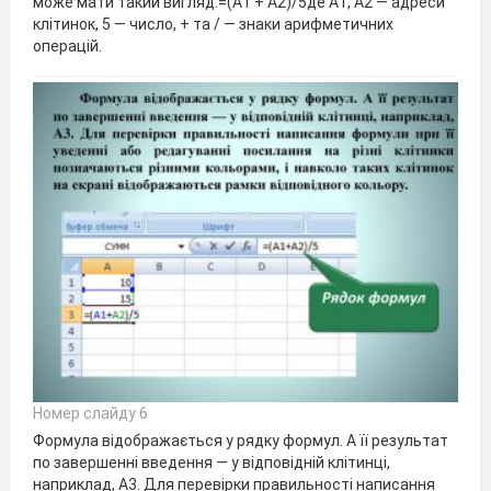
може мати такий вигляд:=(А1 + А2)/5де А1, А2 — адреси
клітинок, 5 — число, + та / — знаки арифметичних
операцій.
Номер слайду 6
Формула відображається у рядку формул. А її результат
по завершенні введення — у відповідній клітинці,
наприклад, A3. Для перевірки правильності написання