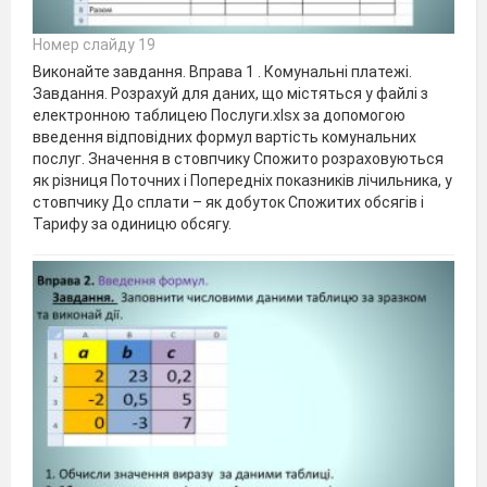
Номер слайду 19
Виконайте завдання. Вправа 1 . Комунальні платежі.
Завдання. Розрахуй для даних, що містяться у файлі з
електронною таблицею Послуги.xlsx за допомогою
введення відповідних формул вартість комунальних
послуг. Значення в стовпчику Спожито розраховуються
як різниця Поточних і Попередніх показників лічильника, у
стовпчику До сплати – як добуток Спожитих обсягів і
Тарифу за одиницю обсягу.