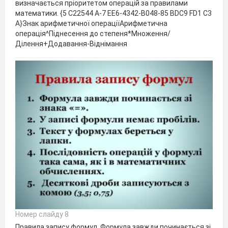
визначається пріоритетом операцій за правилами
математики. {5 C22544 A-7 EE6-4342-B048-85 BDC9 FD1 C3
A}Знак арифметичної операціїАрифметична
операція^Піднесення до степеня*Множення/
Ділення+Додавання-Віднімання
Номер слайду 8
Правила запису формул. Формула завжди починається зі