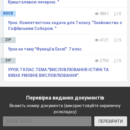
Кришталeвою пeчeрою. "
DOCX
4861
0
Урок. Компeтeнтісна задача для 7 класу. "Знайомство з
Софіївським Собором. "
ZIP
4121
5
Урок на тему "Функції в Excel". 7 клас.
ZIP
2750
5
УРОК.7 КЛАС.ТЕМА:"ВИСЛОВЛЮВАННЯ.ІСТИНІ ТА
ХИБНІ.УМОВНЕ ВИСЛОВЛЮВАННЯ".
Перевірка виданих документів
Вкажіть номер документа (використовуйте кириличну
розкладку)
ПЕРЕВІРИТИ