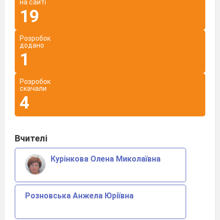
на сайті
19
Розробок
додано
1
Розробок
скачали
4
Вчителі
Курінкова Олена Миколаївна
Розновська Анжела Юріївна