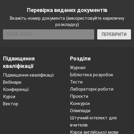
Перевірка виданих документів
Вкажіть номер документа (використовуйте кириличну
розкладку)
ПЕРЕВІРИТИ
Підвищення
Розділи
кваліфікації
Журнал
Бібліотека розробок
Підвищення кваліфікації
Тести
Вебінари
Лабораторні роботи
Конференції
Проєкти
Курси
Конкурси
Вектор
Олімпіади
Штучний інтелект для
вчителів
Курси англійської мови