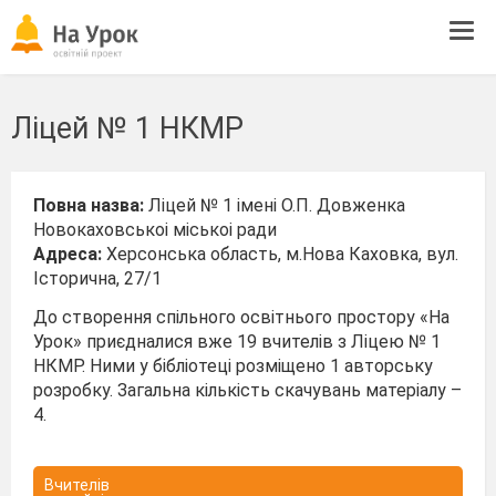
Tog
navi
Ліцей № 1 НКМР
Повна назва:
Ліцей № 1 імені О.П. Довженка
Новокаховськоі міськоі ради
Адреса:
Херсонська область, м.Нова Каховка, вул.
Історична, 27/1
До створення спільного освітнього простору «На
Урок» приєдналися вже 19 вчителів з Ліцею № 1
НКМР. Ними у бібліотеці розміщено 1 авторську
розробку. Загальна кількість скачувань матеріалу –
4.
Вчителів