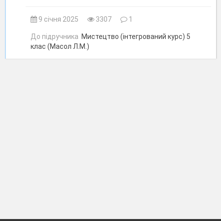
9 січня 2025
3307
1
До підручника
Мистецтво (інтегрований курс) 5
клас (Масол Л.М.)