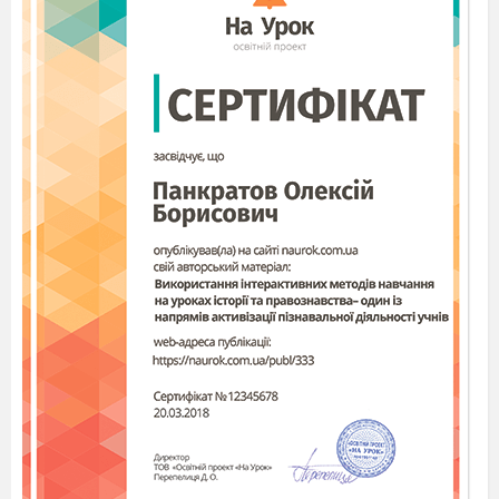
можемо визначати, коли ж сформувалась
українська мова. Очевидно, ще у 10
столітті.
Але володіли нею спочатку церковнослужителі
– елітні верстви Київської Русі.
Ведуча.
Сучасна українська літературна
мова
остаточно сформувалась на початку 19
століття. Вважається,
що зачинателем її був
Іван Котляревський, а основоположником
Тарас Шевченко.
Ведучий.
Українська мова належить до
слов
’
янської групи, яку ділять на східно-
слов
’
яські, західнослов’янські,
південнослов’янські підгрупи. Наша рідна
мова є східнослов’янською.
Ведуча.
10 стаття першого розділу
Конституції України зазначає: « Державною
мовою в Україні є українська мова. Держава