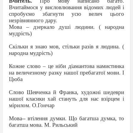
Вчитель.
Про мову написано багато.
Вчитаймося у висловлювання відомих людей і
спробуємо збагнути усю велич цього
незрівнянного дару.
Мова – дзеркало душі людини. ( народна
мудрість)
Скільки я знаю мов, стільки разів я людина. (
народна мудрість)
Кожне слово – це ніби діамантова намистинка
на величезному разку нашої пребагатої мови. І
Цюба
Слово Шевченка й Франка, художні шедеври
нашої класики хай стануть для нас взірцем і
мірилом. О.Гончар
Мова-- втілення думки. Що багатша думка, то
багатша мова. М. Рильський