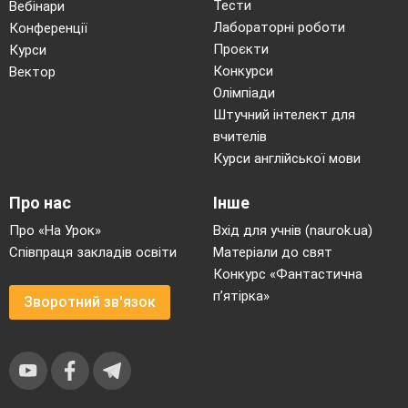
Тести
Вебінари
Лабораторні роботи
Конференції
Проєкти
Курси
Учень 1
Щира втіхо – рідна мово,
Конкурси
Вектор
Краю отчого окраса,--
Олімпіади
Є в тобі вогонь Тараса,
Штучний інтелект для
Щира втіхо – рідна мово.
вчителів
Курси англійської мови
Учень 2
Краю батьківського пісне,
Невмируща, незрівнянна
Про нас
Інше
Ти мов ружа полум’яна,
Краю батьківського пісне,
Про «На Урок»
Вхід для учнів (naurok.ua)
Співпраця закладів освіти
Матеріали до свят
Учень 3
Рідна мова материнська,
Конкурс «Фантастична
Ти душа мого народу.
п’ятірка»
Зворотний зв'язок
Будь від роду і до роду
Рідна мово материнська!
Учень 4
Ти постаєш в ясній обнові,
Як пісня, линеш, рідне слово.
Ти наше диво калинове,