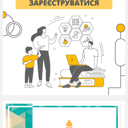
архітектор Вітрувій, жили, як і тварини, у
лісах, печерах, гаях.
Якось у місті, де густо росли дерева,
спалахнув вогонь. Люди, які були поблизу,
розбіглися, перелякані сильним полум’ям.
Потім, коли все втихло, вони підійшли ближче
і помітили, що тепло від вогню дуже приємне,
почали підкидати у вогонь дрова. Так вони
підтримували вогонь і заохочували до цього
інших людей, показуючи знаками, яку користь
можна з цього мати. У тому зборищі людей
кожен по-своєму видавав звуки. Та завдяки
щоденному вправлянню люди створили слова і,
позначаючи ними предмети, почали говорити.
Ведучий
.
Наша мова успадкована від мов
племен, що населяли Київську Русь. Але ж
звідки вони прийшли? У 9 столітті було
винайдено письмо, складена азбука Кирила і
Мифодія. З
’
явилась
писемна церковно-
слов
’
янська мова. За записами цієї мови ми