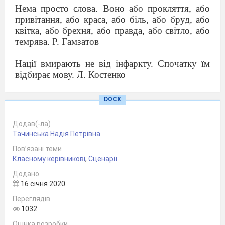
Нема просто слова. Воно або прокляття, або
привітання, або краса, або біль, або бруд, або
квітка, або брехня, або правда, або світло, або
темрява. Р. Гамзатов
Нації вмирають не від інфаркту. Спочатку їм
відбирає мову. Л. Костенко
Яке прекрасне рідне слово! Воно – не світ,
а
DOCX
всі світи. В.Сосюра
Додав(-ла)
Той, хто зневажливо ставиться до рідної мови,
Тачинська Надія Петрівна
не може й сам викликати поваги до себе. Олесь
Пов’язані теми
Гончар
Класному керівникові
,
Сценарії
Слово – то мудрості промінь.
Додано
Слово – то думка людська. Леся Українка
16 січня 2020
Переглядів
Мова росте елементарно, разом з душею
1032
народу. Іван Франко.
Оцінка розробки