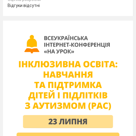
Відгуки відсутні
Мово рідна! Ти ж – як море – безконечна,
могутня, глибинна. Котиш і котиш хвилі своїх
лексиконів, а їм немає кінця-краю. С.Плачинда
Ведучий
. Любіть Україну у сні й наяву,
Вишневу свою Україну
Красу її, вічно живу і нову,
І мову її солов’їну.
В.Сосюра
Ведуча.
Українська мова – давня й молода,
Світить рідне слово, як жива вода.
Звідки воно взялось – діло
не
просте…
В душі засівалось, із душі росте.
Учитель.
Легенда «Як люди
навчилися говорити»
Первісні люди, розповідає давньоримський