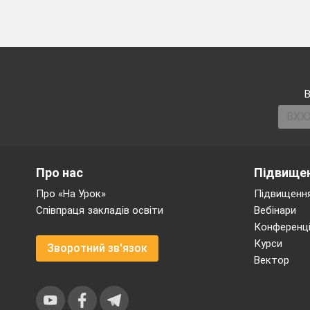
В
Про нас
Підвищен
Про «На Урок»
Підвищення
Співпраця закладів освіти
Вебінари
Конференці
Курси
Зворотний зв'язок
Вектор