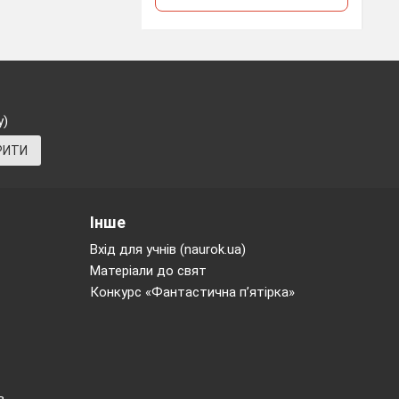
у)
РИТИ
Інше
Вхід для учнів (naurok.ua)
Матеріали до свят
Конкурс «Фантастична п’ятірка»