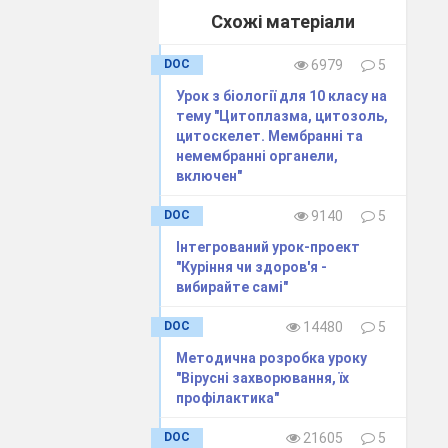
Схожі матеріали
DOC
6979
5
Урок з біології для 10 класу на
тему "Цитоплазма, цитозоль,
цитоскелет. Мембранні та
немембранні органели,
включен"
DOC
9140
5
ь
Інтегрований урок-проект
"Куріння чи здоров'я -
вибирайте самі"
DOC
14480
5
Методична розробка уроку
"Вірусні захворювання, їх
профілактика"
DOC
21605
5