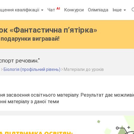
AI
щення кваліфікації
Чат
Конкурси
Олімпіада
Інше
бок
«Фантастична п’ятірка»
подарунки вигравай!
спорт речовин."
с
Біологія (профільний рівень)
Матеріали до уроків
вня засвоєння освітнього матеріалу. Результат дає можливі
нні матеріалу з даної теми