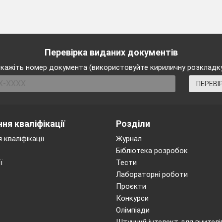
Перевірка виданих документів
кажіть номер документа (використовуйте кириличну розкладк
ПЕРЕВІ
ня кваліфікації
Розділи
 кваліфікації
Журнал
Бібліотека розробок
ї
Тести
Лабораторні роботи
Проєкти
Конкурси
Олімпіади