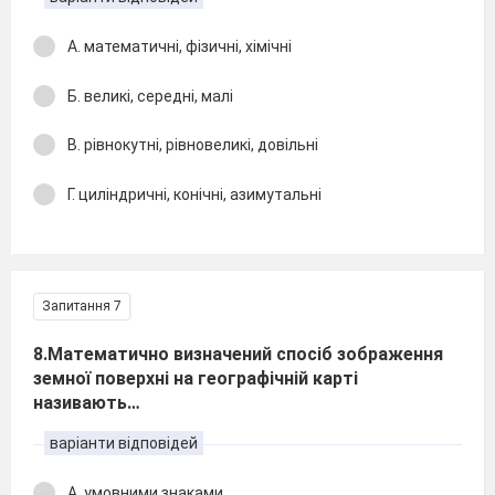
А. математичні, фізичні, хімічні
Б. великі, середні, малі
В. рівнокутні, рівновеликі, довільні
Г. циліндричні, конічні, азимутальні
Запитання 7
8.Математично визначений спосіб зображення
земної поверхні на географічній карті
називають…
варіанти відповідей
А. умовними знаками