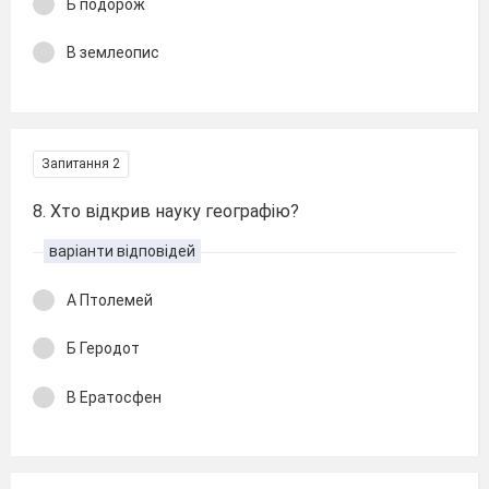
Б подорож
В землеопис
Запитання 2
8. Хто відкрив науку географію?
варіанти відповідей
А Птолемей
Б Геродот
В Ератосфен