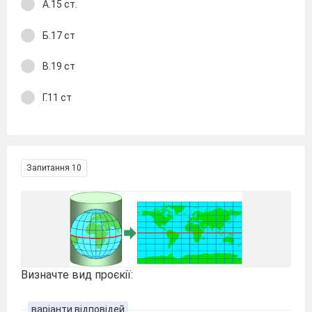
А.15 ст.
Б.17 ст
В.19 ст
Г.11 ст
Запитання 10
Визначте вид проєкії:
варіанти відповідей