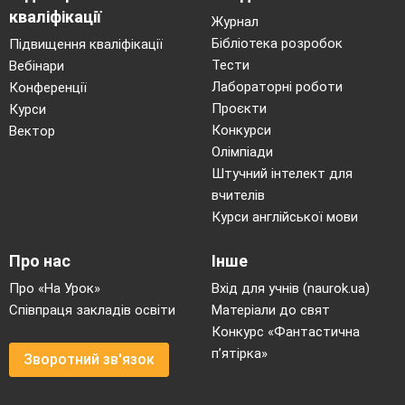
кваліфікації
Журнал
Бібліотека розробок
Підвищення кваліфікації
Тести
Вебінари
Лабораторні роботи
Конференції
Проєкти
Курси
Конкурси
Вектор
Олімпіади
Штучний інтелект для
вчителів
Курси англійської мови
Про нас
Інше
Про «На Урок»
Вхід для учнів (naurok.ua)
Співпраця закладів освіти
Матеріали до свят
Конкурс «Фантастична
п’ятірка»
Зворотний зв'язок