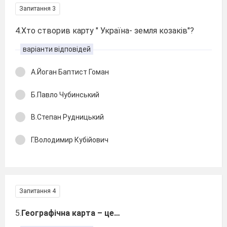
Запитання 3
4.Хто створив карту " Україна- земля козаків"?
варіанти відповідей
А.Йоган Баптист Гоман
Б.Павло Чубинський
В.Степан Рудницький
Г.Володимир Кубійович
Запитання 4
5.
Географічна карта – це…