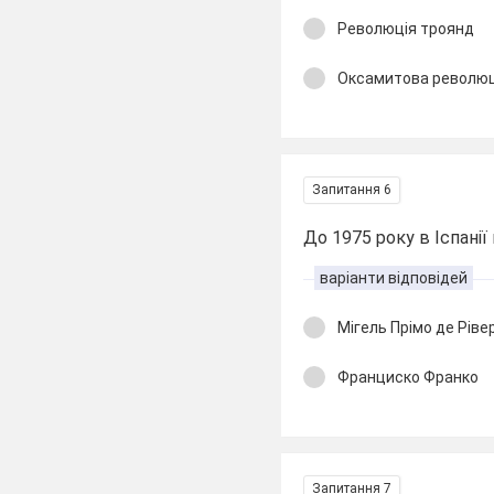
Революція троянд
Оксамитова революц
Запитання 6
До 1975 року в Іспані
варіанти відповідей
Мігель Прімо де Ріве
Франциско Франко
Запитання 7