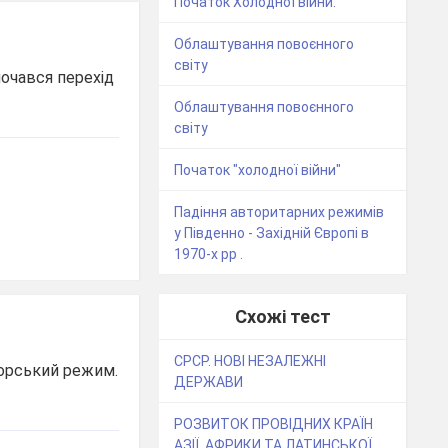
Початок Холодної війни.
Облаштування повоєнного
світу
почався перехід
Облаштування повоєнного
світу
Початок "холодної війни"
Падіння авторитарних режимів
у Південно - Західній Європі в
1970-х рр .
Схожі тест
СРСР. НОВІ НЕЗАЛЕЖНІ
торський режим.
ДЕРЖАВИ
РОЗВИТОК ПРОВІДНИХ КРАЇН
АЗІЇ, АФРИКИ ТА ЛАТИНСЬКОЇ