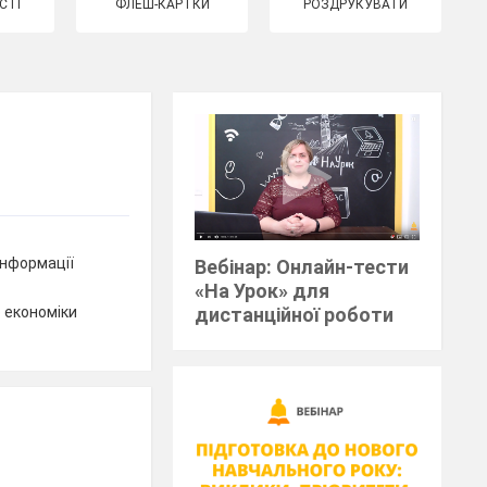
СТІ
ФЛЕШ-КАРТКИ
РОЗДРУКУВАТИ
інформації
Вебінар: Онлайн-тести
«На Урок» для
 економіки
дистанційної роботи