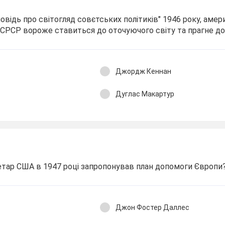
відь про світогляд совєтських політиків" 1946 року, аме
СРСР вороже ставиться до оточуючого світу та прагне до
Джордж Кеннан
Дуглас Макартур
тар США в 1947 році запропонував план допомоги Європи
Джон Фостер Даллес