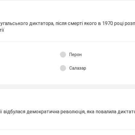
угальського диктатора, після смерті якого в 1970 році роз
ії
Перон
Салазар
лії відбулася демократична революція, яка повалила дикта