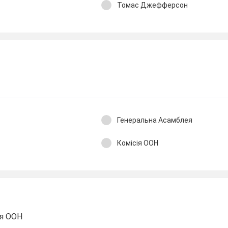
Томас Джефферсон
Генеральна Асамблея
Комісія ООН
ня ООН