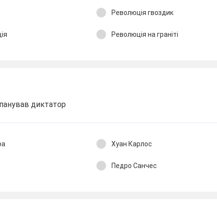
Революція гвоздик
ія
Революція на граніті
ї панував диктатор
ра
Хуан Карлос
Педро Санчес