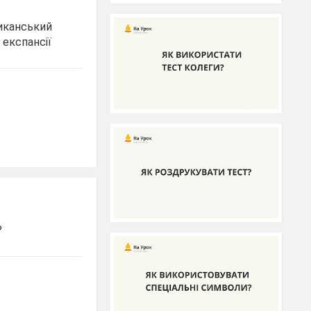
риканський
 експансії
?