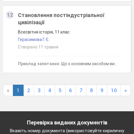
12
Становлення постіндустріальної
цивілізації
Всесвітня історія, 11 клас
Герасимова Г. Є.
Створено 11 травня
Приклад запитання:
Що є основним засобом виробництва в постіндустріальному суспільстві?
«
1
2
3
4
5
6
7
8
9
10
»
Перевірка виданих документів
Вкажіть номер документа (використовуйте кириличну