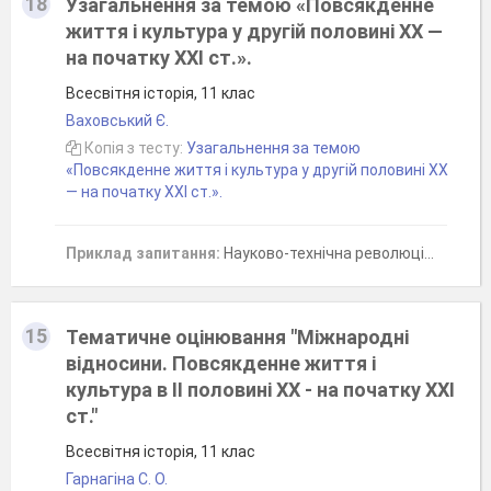
18
Узагальнення за темою «Повсякденне
життя і культура у другій половині XX —
на початку XXI ст.».
Всесвітня історія, 11 клас
Ваховський Є.
Копія з тесту:
Узагальнення за темою
«Повсякденне життя і культура у другій половині XX
— на початку XXI ст.».
Приклад запитання:
Науково-технічна революція - це
15
Тематичне оцінювання "Міжнародні
відносини. Повсякденне життя і
культура в ІІ половині ХХ - на початку ХХІ
ст."
Всесвітня історія, 11 клас
Гарнагіна С. О.