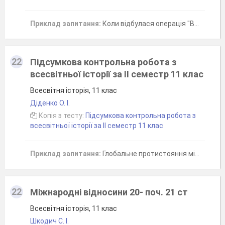
Приклад запитання:
Коли відбулася операція "Вісла"
22
Підсумкова контрольна робота з
всесвітньої історії за ІІ семестр 11 клас
Всесвітня історія, 11 клас
Діденко О. І.
Копія з тесту:
Підсумкова контрольна робота з
всесвітньої історії за ІІ семестр 11 клас
Приклад запитання:
Глобальне протистояння між СРСР і його союзниками з одного боку та США та їх союзниками з іншого, що тривало із середини 1940-х і до початку 1990-х рр. це-
22
Міжнародні відносини 20- поч. 21 ст
Всесвітня історія, 11 клас
Шкодич С. І.