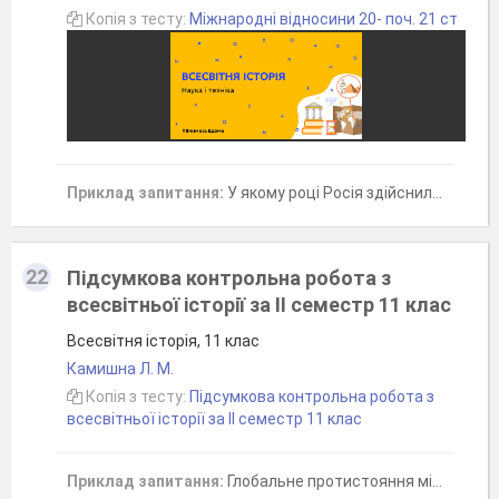
Копія з тесту:
Міжнародні відносини 20- поч. 21 ст
Приклад запитання:
У якому році Росія здійснила акт агресії проти Грузії?
22
Підсумкова контрольна робота з
всесвітньої історії за ІІ семестр 11 клас
Всесвітня історія, 11 клас
Камишна Л. М.
Копія з тесту:
Підсумкова контрольна робота з
всесвітньої історії за ІІ семестр 11 клас
Приклад запитання:
Глобальне протистояння між СРСР і його союзниками з одного боку та США та їх союзниками з іншого, що тривало із середини 1940-х і до початку 1990-х рр. це-