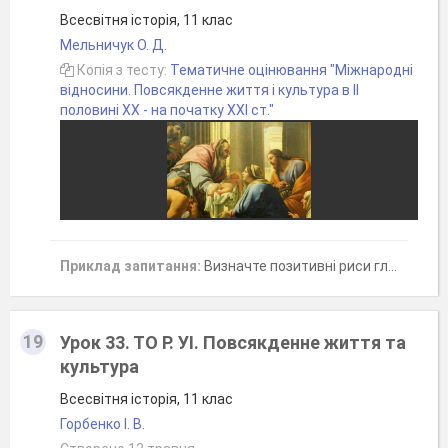
Всесвітня історія, 11 клас
Мельничук О. Д.
Копія з тесту:
Тематичне оцінювання "Міжнародні
відносини. Повсякденне життя і культура в ІІ
половині ХХ - на початку ХХІ ст."
Приклад запитання:
Визначте позитивні риси глобалізаціі (чотири відповіді)
19
Урок 33. ТО Р. УІ. Повсякденне життя та
культура
Всесвітня історія, 11 клас
Горбенко І. В.