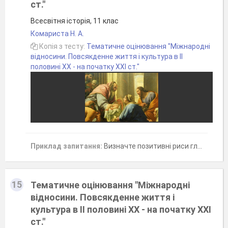
ст."
Всесвітня історія, 11 клас
Комариста Н. А.
Копія з тесту:
Тематичне оцінювання "Міжнародні
відносини. Повсякденне життя і культура в ІІ
половині ХХ - на початку ХХІ ст."
Приклад запитання:
Визначте позитивні риси глобалізаціі (чотири відповіді)
15
Тематичне оцінювання "Міжнародні
відносини. Повсякденне життя і
культура в ІІ половині ХХ - на початку ХХІ
ст."