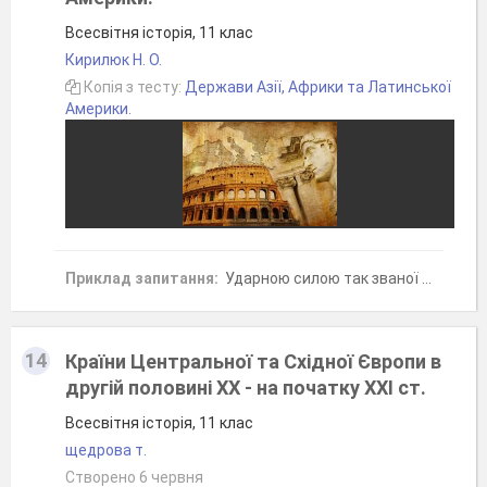
Всесвітня історія, 11 клас
Кирилюк Н. О.
Копія з тесту:
Держави Азії, Африки та Латинської
Америки.
Приклад запитання:
Ударною силою так званої «культурної революції» в Китаї були загони учнівської молоді, так звані «червоні охоронці», або китайською мовою:
14
Країни Центральної та Східної Європи в
другій половині ХХ - на початку ХХІ ст.
Всесвітня історія, 11 клас
щедрова т.
Створено 6 червня