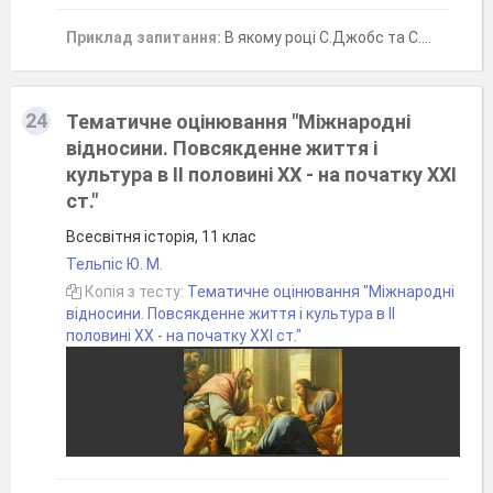
Приклад запитання:
В якому році С.Джобс та С.Возняк створили перший персональний комп'ютер?
24
Тематичне оцінювання "Міжнародні
відносини. Повсякденне життя і
культура в ІІ половині ХХ - на початку ХХІ
ст."
Всесвітня історія, 11 клас
Тельпіс Ю. М.
Копія з тесту:
Тематичне оцінювання "Міжнародні
відносини. Повсякденне життя і культура в ІІ
половині ХХ - на початку ХХІ ст."