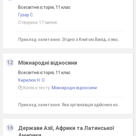
Всесвітня історія, 11 клас
Гузар С.
Створено 17 липня
Приклад запитання:
Згідно з Книгою Вихід, з якого дерева був виготовлений ковчег завіту?
12
Міжнародні відносини
Всесвітня історія, 11 клас
Кирилюк Н. О.
Копія з тесту:
Міжнародні відносини
Приклад запитання:
Яка організація здійснює контроль за дотриманням положень Гельсінського акту (з1995р змінено назву)
16
Держави Азії, Африки та Латинської
Америки.