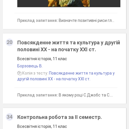
Приклад запитання:
Визначте позитивні риси глобалізаціі (чотири відповіді)
20
Повсякденне життя та культура у другій
половині ХХ - на початку ХХІ ст.
Всесвітня історія, 11 клас
Борзовець В.
Копія з тесту:
Повсякденне життя та культура у
другій половині ХХ - на початку ХХІ ст.
Приклад запитання:
В якому році С.Джобс та С.Возняк створили перший персональний комп'ютер?
34
Контрольна робота за ІІ семестр.
Всесвітня історія, 11 клас