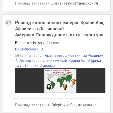
Приклад запитання:
Визначте позитивні риси глобалізаціі (чотири відповіді)
24
Розпад колоніальних імперій. Країни Азії,
Африки та Латинської
Америки.Повсякденне життя і культура
Всесвітня історія, 11 клас
Вишневська Л. В.
Копія з тесту:
Тематичне оцінювання за Розділом
4. Розпад колоніальних імперій. Країни Азії, Африки
та Латинської Америки.
Приклад запитання:
Оберіть країни, які мали найбільші колонії в Африці у міжвоєнний період.