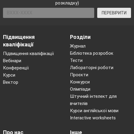
розкладку)
ПЕРЕВІРИТИ
Підвищення
Розділи
кваліфікації
Журнал
Бібліотека розробок
Підвищення кваліфікації
Тести
Вебінари
Лабораторні роботи
Конференції
Проєкти
Курси
Конкурси
Вектор
Олімпіади
Штучний інтелект для
вчителів
Курси англійської мови
Interactive worksheets
Про нас
Інше