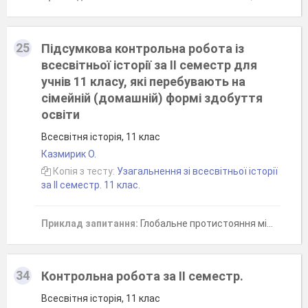
25
Підсумкова контрольна робота із
всесвітньої історії за ІІ семестр для
учнів 11 класу, які перебувають на
сімейній (домашній) формі здобуття
освіти
Всесвітня історія, 11 клас
Казмирик О.
Копія з тесту:
Узагальнення зі всесвітньої історії
за ІІ семестр. 11 клас.
Приклад запитання:
Глобальне протистояння між СРСР і його союзниками з одного боку та США та їх союзниками з іншого, що тривало із середини 1940-х і до початку 1990-х рр. це-
34
Контрольна робота за ІІ семестр.
Всесвітня історія, 11 клас