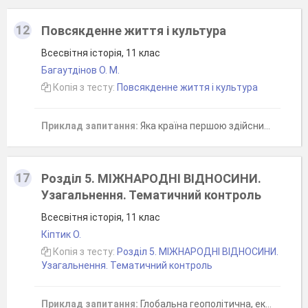
12
Повсякденне життя і культура
Всесвітня історія, 11 клас
Багаутдiнов О. М.
Копія з тесту:
Повсякденне життя і культура
Приклад запитання:
Яка країна першою здійснила успішний політ людини в космос?
17
Розділ 5. МІЖНАРОДНІ ВІДНОСИНИ.
Узагальнення. Тематичний контроль
Всесвітня історія, 11 клас
Кіптик О.
Копія з тесту:
Розділ 5. МІЖНАРОДНІ ВІДНОСИНИ.
Узагальнення. Тематичний контроль
Приклад запитання:
Глобальна геополітична, економічна та ідеологічна конфронтація між Радянським Союзом і його союзниками з одного боку та США, країнами Західної Європи та їхніми союзниками з іншого, що почалася після Другої світової війни.