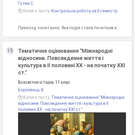
Готва С.
Копія з тесту:
Контрольна робота за ІІ семестр.
Приклад запитання:
Яка подія стала початком економічного піднесення Японії після Другої світової війни?
15
Тематичне оцінювання "Міжнародні
відносини. Повсякденне життя і
культура в ІІ половині ХХ - на початку ХХІ
ст."
Всесвітня історія, 11 клас
Борзовець В.
Копія з тесту:
Тематичне оцінювання "Міжнародні
відносини. Повсякденне життя і культура в ІІ
половині ХХ - на початку ХХІ ст."