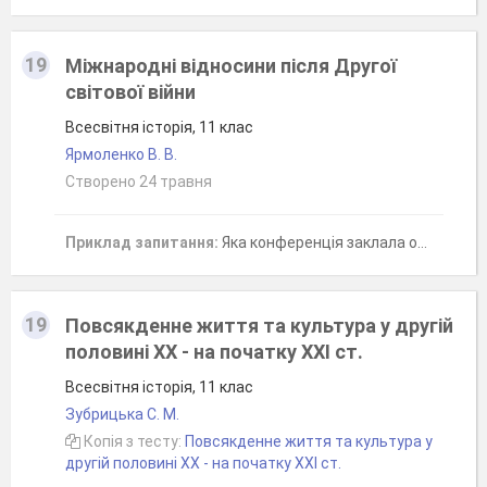
19
Міжнародні відносини після Дрyгої
світової війни
Всесвітня історія, 11 клас
Ярмоленко В. В.
Створено 24 травня
Приклад запитання:
Яка конференція заклала основи Ялтинсько-Потсдамської системи міжнародних відносин?
19
Повсякденне життя та культура у другій
половині ХХ - на початку ХХІ ст.
Всесвітня історія, 11 клас
Зубрицька С. М.
Копія з тесту:
Повсякденне життя та культура у
другій половині ХХ - на початку ХХІ ст.