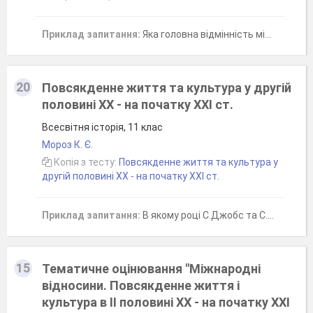
Приклад запитання:
Яка головна відмінність між демократичним та авторитарним політичними режимами?
20
Повсякденне життя та культура у другій
половині ХХ - на початку ХХІ ст.
Всесвітня історія, 11 клас
Мороз К. Є.
Копія з тесту:
Повсякденне життя та культура у
другій половині ХХ - на початку ХХІ ст.
Приклад запитання:
В якому році С.Джобс та С.Возняк створили перший персональний комп'ютер?
15
Тематичне оцінювання "Міжнародні
відносини. Повсякденне життя і
культура в ІІ половині ХХ - на початку ХХІ