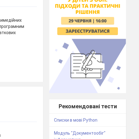
тимедійних
 програмним
аткових
Рекомендовані тести
Списки в мові Python
Модуль "Документообіг"
и