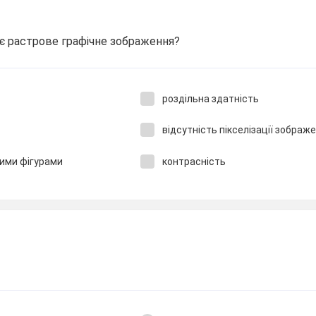
ає растрове графічне зображення?
роздільна здатність
відсутність пікселізації зображ
ими фігурами
контрасність