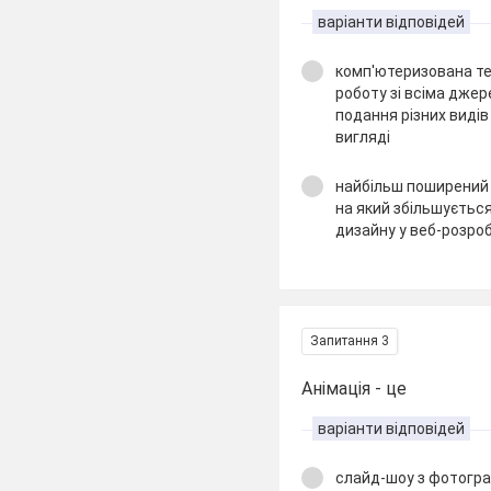
варіанти відповідей
комп'ютеризована те
роботу зі всіма джер
подання різних виді
вигляді
найбільш поширений
на який збільшуєтьс
дизайну у веб-розро
Запитання 3
Анімація - це
варіанти відповідей
слайд-шоу з фотогра