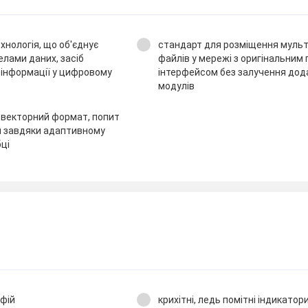
хнологія, що об'єднує
стандарт для розміщення муль
елами даних, засіб
файлів у мережі з оригінальним
в інформації у цифровому
інтерфейсом без залучення дод
модулів
 векторний формат, попит
я завдяки адаптивному
бці
фій
крихітні, ледь помітні індикатор