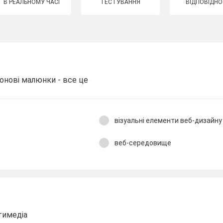
В РЕАЛЬНОМУ ЧАСІ
ТЕСТУВАННЯ
ВІДПОВІДНО
фонові малюнки - все це
візуальні елементи веб-дизайну
веб-середовище
тимедіа