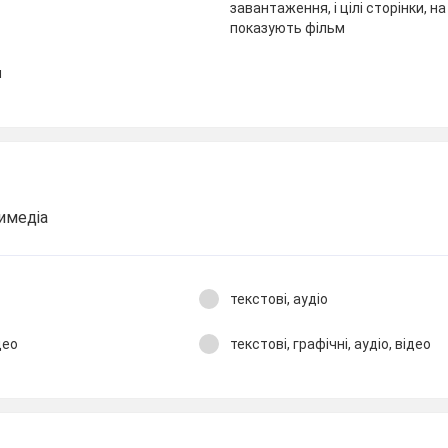
завантаження, і цілі сторінки, н
показують фільм
я
имедіа
текстові, аудіо
део
текстові, графічні, аудіо, відео