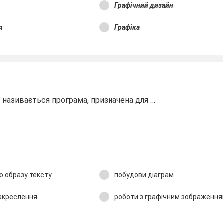
а
Графічний дизайн
ія
Графіка
називається програма, призначена для …
о образу тексту
побудови діаграм
накреслення
роботи з графічним зображенн