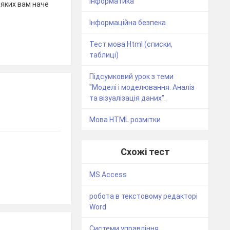
інформатика
а яких вам наче
Інформаційна безпека
Тест мова Html (списки,
таблиці)
Підсумковий урок з теми
"Моделі і моделювання. Аналіз
та візуалізація даних".
Мова HTML розмітки
Схожі тест
MS Access
робота в текстовому редакторі
Word
Системи управління