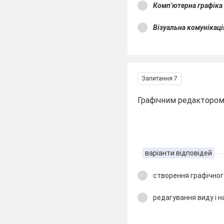
Комп’ютерна графік
Візуальна комунікац
Запитання 7
Графічним редактором 
варіанти відповідей
створення графічног
редагування виду і 