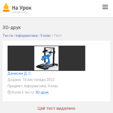
Tog
navi
3D-друк
Тести
Інформатика
9 клас
Тест
Денисюк Д. С.
Додано: 10 листопада 2022
Предмет: Інформатика, 9 клас
Копія з тесту:
3D-друк
Цей тест видалено