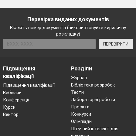
Перевірка виданих документів
Вкажіть номер документа (використовуйте кириличну
розкладку)
ПЕРЕВІРИТИ
Підвищення
Розділи
кваліфікації
Журнал
Бібліотека розробок
Підвищення кваліфікації
Тести
Вебінари
Лабораторні роботи
Конференції
Проєкти
Курси
Конкурси
Вектор
Олімпіади
Штучний інтелект для
вчителів