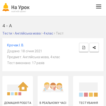
Tog
navi
4 - А
Тести
Англійська мова
4 клас
Тест
Крочак І. В.
Додано: 18 січня 2021
Предмет: Англійська мова, 4 клас
Тест виконано: 17 разів
ДОМАШНЯ РОБОТА
В РЕАЛЬНОМУ ЧАСІ
ТЕСТУВАННЯ