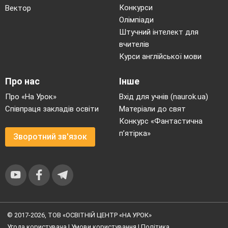
Конкурси
Вектор
Олімпіади
Штучний інтелект для
вчителів
Курси англійської мови
Про нас
Інше
Про «На Урок»
Вхід для учнів (naurok.ua)
Співпраця закладів освіти
Матеріали до свят
Конкурс «Фантастична
п’ятірка»
Зворотний зв'язок
© 2017-2026, ТОВ «ОСВІТНІЙ ЦЕНТР «НА УРОК»
Угода користувача
|
Умови користування
|
Політика